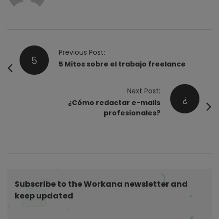
P
Previous Post:
5
o
5 Mitos sobre el trabajo freelance
s
t
Next Post:
¿
¿Cómo redactar e-mails
N
profesionales?
a
v
i
g
a
t
Subscribe to the Workana newsletter and
keep updated
i
o