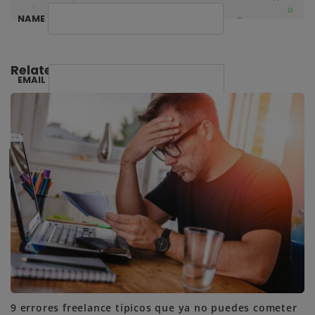
n
NAME
Related Posts:
EMAIL
SUBSCRIBE ME
9 errores freelance típicos que ya no puedes cometer