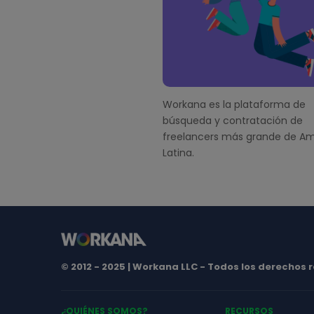
o
t
e
r
Workana es la plataforma de
búsqueda y contratación de
freelancers más grande de Am
Latina.
© 2012 - 2025 | Workana LLC - Todos los derechos
¿QUIÉNES SOMOS?
RECURSOS