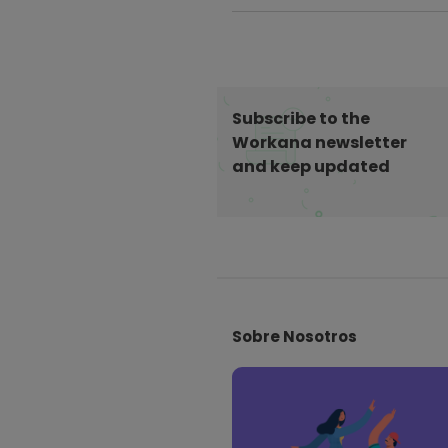
Subscribe to the
Workana newsletter
and keep updated
S
i
Sobre Nosotros
t
e
F
o