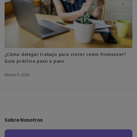
¿Cómo delegar trabajo para crecer como freelancer?
Guía práctica paso a paso
Marzo 11, 2022
S
i
t
e
Sobre Nosotros
F
o