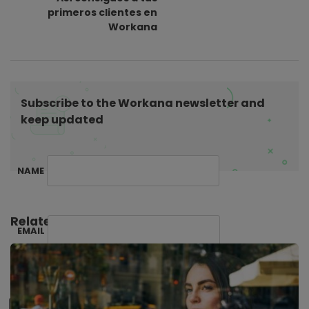
a
primeros clientes en
t
Workana
i
o
n
Subscribe to the Workana newsletter and
keep updated
NAME
Related Posts:
EMAIL