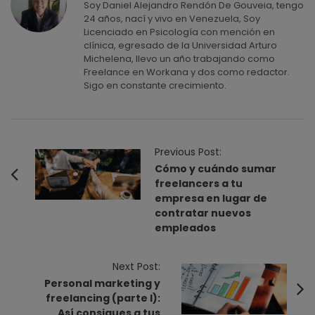
Soy Daniel Alejandro Rendón De Gouveia, tengo
24 años, nací y vivo en Venezuela, Soy
Licenciado en Psicología con mención en
clínica, egresado de la Universidad Arturo
Michelena, llevo un año trabajando como
Freelance en Workana y dos como redactor.
Sigo en constante crecimiento.
P
Previous Post:
o
Cómo y cuándo sumar
freelancers a tu
s
empresa en lugar de
t
contratar nuevos
N
empleados
a
v
Next Post:
i
Personal marketing y
freelancing (parte I):
g
Así consigues a tus