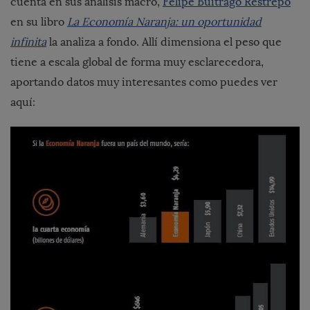
cuenta en sus análisis macro,
Felipe Buitrago Restrepo
en su libro
La Economía Naranja: un oportunidad
infinita
la analiza a fondo. Allí dimensiona el peso que
tiene a escala global de forma muy esclarecedora,
aportando datos muy interesantes como puedes ver
aquí: