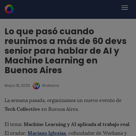
Lo que pasó cuando
reunimos a más de 60 devs
senior para hablar de AI y
Machine Learning en
Buenos Aires
Mayo 15, 2025
Workana
La
semana
pasada,
organizamos
un
nuevo
evento
de
Tech
Collective
en
Buenos
Aires.
Machine
Learning
y
AI
aplicada
al
trabajo
real
El
tema:
.
Mariano
Iglesias
El
orador:
,
cofundador
de
Workana
y