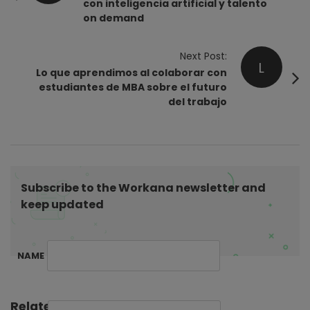
con inteligencia artificial y talento
s
on demand
t
N
Next Post:
a
L
Lo que aprendimos al colaborar con
v
estudiantes de MBA sobre el futuro
i
del trabajo
g
a
t
i
Subscribe to the Workana newsletter and
o
keep updated
n
NAME
Related Posts: