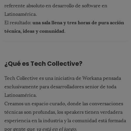
referente
absoluto
en
desarrollo
de
software
en
Latinoamérica.
una
sala
llena
y
tres
horas
de
pura
acción
El
resultado:
técnica,
ideas
y
comunidad
.
¿
Qué
es
Tech
Collective?
Tech
Collective
es
una
iniciativa
de
Workana
pensada
exclusivamente
para
desarrolladores
senior
de
toda
Latinoamérica.
Creamos
un
espacio
curado,
donde
las
conversaciones
técnicas
son
profundas,
los
speakers
tienen
verdadera
experiencia
en
la
industria
y
la
comunidad
está
formada
por
gente
que
ya
está
en
el
juego
.