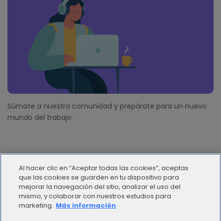
Súmate a nuestra comunidad y prepárate para un nuevo
mundo del trabajo.
Al hacer clic en “Aceptar todas las cookies”, aceptas
que las cookies se guarden en tu dispositivo para
mejorar la navegación del sitio, analizar el uso del
mismo, y colaborar con nuestros estudios para
© 2012 - 2025 | Workana LLC - Todos los derechos
marketing.
Más información
reservados