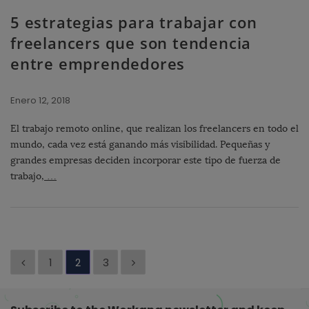
5 estrategias para trabajar con
freelancers que son tendencia
entre emprendedores
Enero 12, 2018
El trabajo remoto online, que realizan los freelancers en todo el
mundo, cada vez está ganando más visibilidad. Pequeñas y
grandes empresas deciden incorporar este tipo de fuerza de
trabajo,
…
P
1
2
3
a
g