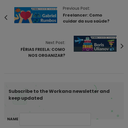
P
Previous Post:
o
Freelancer: Como
cuidar da sua saúde?
s
t
N
Next Post:
a
FÉRIAS FREELA: COMO
v
NOS ORGANIZAR?
i
g
a
t
Subscribe to the Workana newsletter and
i
keep updated
o
n
NAME