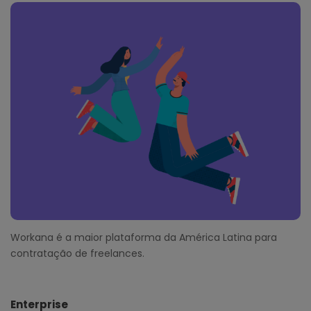
o
o
t
e
r
Workana é a maior plataforma da América Latina para
contratação de freelances.
Enterprise