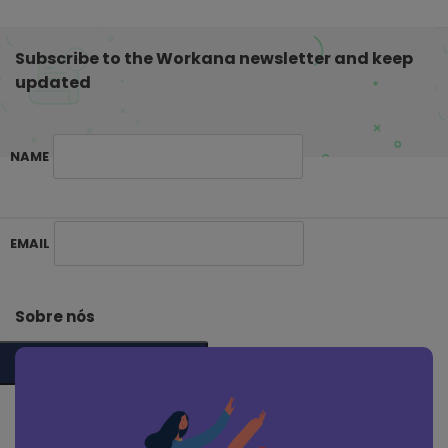
Subscribe to the Workana newsletter and keep
updated
NAME
S
EMAIL
i
t
e
Sobre nós
F
o
SUBSCRIBE ME
o
t
e