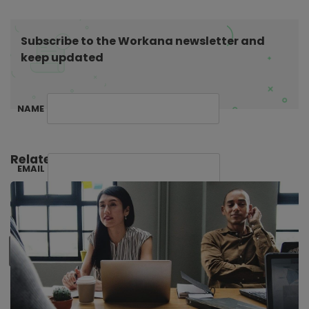
o
n
Subscribe to the Workana newsletter and
keep updated
NAME
Related Posts:
EMAIL
SUBSCRIBE ME