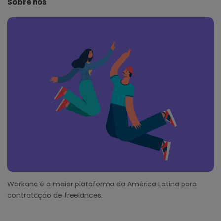
Sobre nós
F
o
o
t
e
r
Workana é a maior plataforma da América Latina para
contratação de freelances.