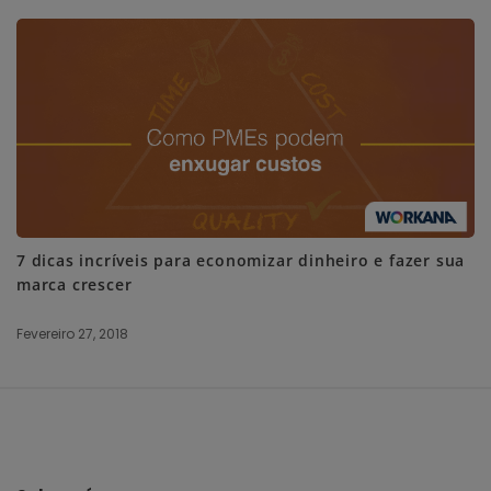
7 dicas incríveis para economizar dinheiro e fazer sua
marca crescer
Fevereiro 27, 2018
S
i
t
e