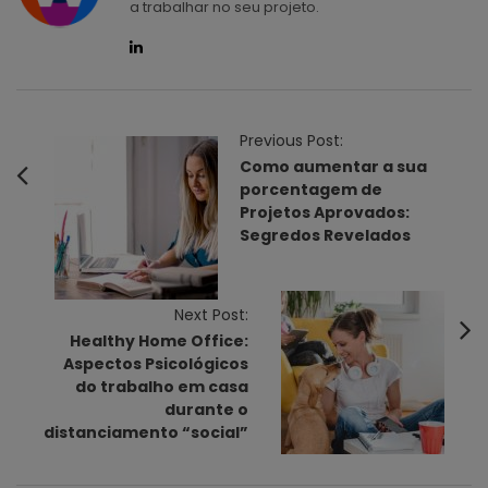
a trabalhar no seu projeto.
P
Previous Post:
o
Como aumentar a sua
porcentagem de
s
Projetos Aprovados:
t
Segredos Revelados
N
a
v
Next Post:
Healthy Home Office:
i
Aspectos Psicológicos
g
do trabalho em casa
a
durante o
t
distanciamento “social”
i