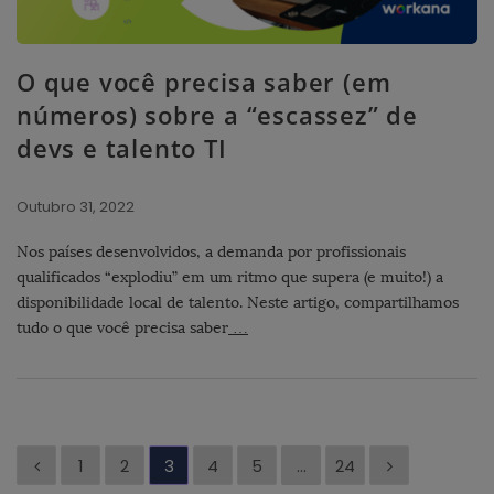
O que você precisa saber (em
números) sobre a “escassez” de
devs e talento TI
Outubro 31, 2022
Nos países desenvolvidos, a demanda por profissionais
qualificados “explodiu” em um ritmo que supera (e muito!) a
disponibilidade local de talento. Neste artigo, compartilhamos
tudo o que você precisa saber
…
P
1
2
3
4
5
…
24
a