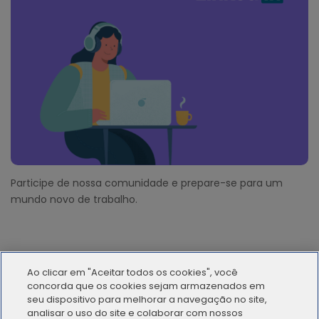
Participe de nossa comunidade e prepare-se para um
mundo novo de trabalho.
Ao clicar em "Aceitar todos os cookies", você
concorda que os cookies sejam armazenados em
seu dispositivo para melhorar a navegação no site,
analisar o uso do site e colaborar com nossos
© 2012 - 2025 | Workana LLC - Todos los derechos