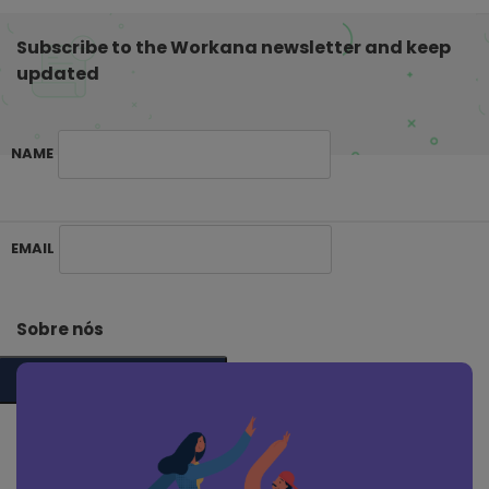
g
Subscribe to the Workana newsletter and keep
i
updated
n
a
ç
NAME
ã
o
d
S
EMAIL
e
i
p
t
o
e
Sobre nós
s
F
t
o
SUBSCRIBE ME
s
o
t
e