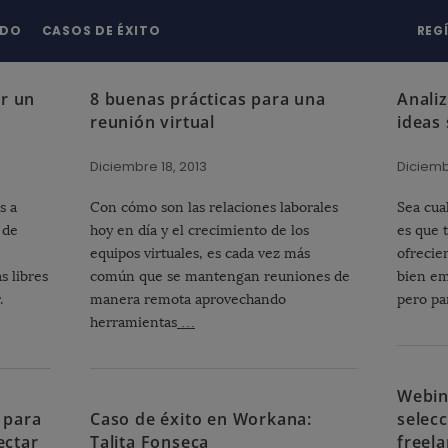
NDO
CASOS DE ÉXITO
REG
er un
8 buenas prácticas para una
Analiz
reunión virtual
ideas
Diciembre 18, 2013
Diciemb
s a
Con cómo son las relaciones laborales
Sea cua
 de
hoy en día y el crecimiento de los
es que 
equipos virtuales, es cada vez más
ofrecie
s libres
común que se mantengan reuniones de
bien em
.
manera remota aprovechando
pero pa
herramientas
…
Webin
 para
Caso de éxito en Workana:
selecc
ectar
Talita Fonseca
freel