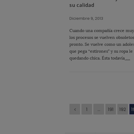
su calidad
Diciembre 9, 2013
Cuando una compañía crece muy
los procesos se vuelven obsoleto
pronto. Se vuelve como un adole
que pega “estirones” y su ropa le
quedando chica. Ésta todavía
…
P
1
…
191
192
1
a
g
i