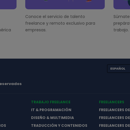
Conoce el servicio de talento
Súmate 
freelance y remoto exclusivo para
prepára
érica
empresas.
trabajo.
ESPAÑOL
 reservados
TRABAJO FREELANCE
FREELANCERS
IT & PROGRAMACIÓN
FREELANCERS D
DISEÑO & MULTIMEDIA
FREELANCERS DE
IOS
TRADUCCIÓN Y CONTENIDOS
FREELANCERS D