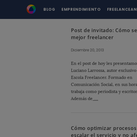
BLOG
EMPRENDIMIENTO
FREELANCEA
Post de invitado: Cómo s
B
mejor freelancer
l
o
Diciembre 20, 2013
g
P
En el post de hoy les presentamo
Luciano Larrossa, autor exclusivo
o
Escola Freelancer. Formado en
s
Comunicación Social, en sus hora
t
trabaja como periodista y escritor
s
Además de
…
Cómo optimizar procesos
escalar el servicio y no af