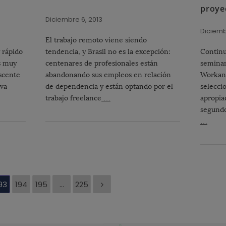
proye
Diciembre 6, 2013
Diciemb
El trabajo remoto viene siendo
 rápido
tendencia, y Brasil no es la excepción:
Continu
s muy
centenares de profesionales están
seminar
scente
abandonando sus empleos en relación
Workan
 va
de dependencia y están optando por el
selecci
trabajo freelance
…
apropia
segundo
…
93
194
195
…
225