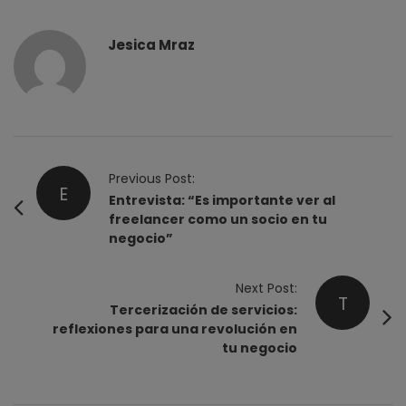
Jesica Mraz
P
Previous Post:
E
o
Entrevista: “Es importante ver al
freelancer como un socio en tu
s
negocio”
t
N
Next Post:
a
T
Tercerización de servicios:
v
reflexiones para una revolución en
i
tu negocio
g
a