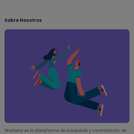
i
t
e
Sobre Nosotros
F
o
o
t
e
r
Workana es la plataforma de búsqueda y contratación de