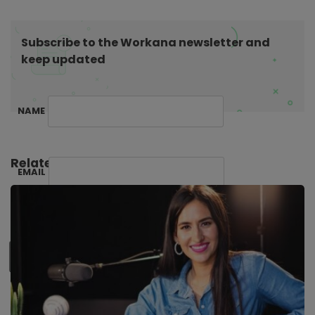
t
i
Subscribe to the Workana newsletter and
o
keep updated
n
NAME
Related Posts:
EMAIL
SUBSCRIBE ME