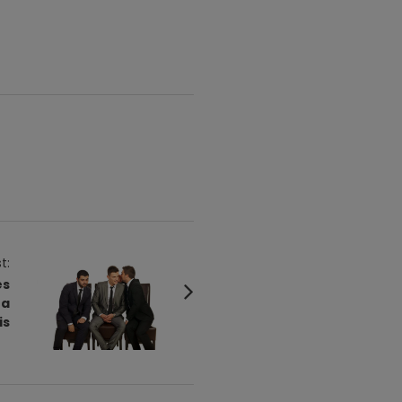
t:
es
ra
is