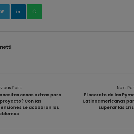
netti
vious Post:
Next Pos
ecesitas cosas extras para
El secreto de las Pym
 proyecto? Con las
Latinoamericanas pa
tensiones se acabaron los
superar las cris
oblemas