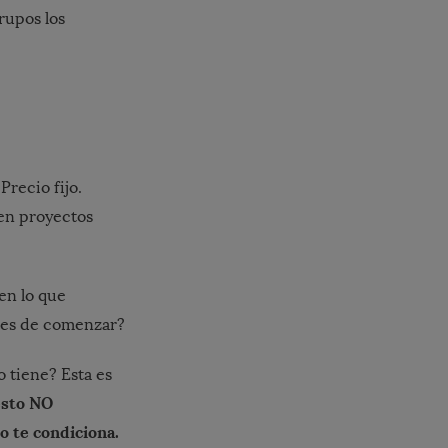
rupos los
Precio fijo.
en proyectos
en lo que
ntes de comenzar?
 tiene? Esta es
esto NO
o te condiciona.