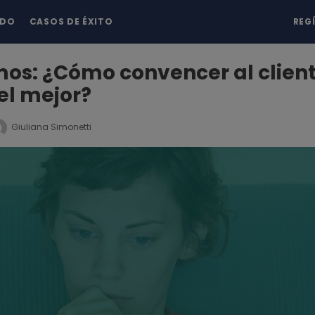
NDO
CASOS DE ÉXITO
REG
mos: ¿Cómo convencer al clien
el mejor?
Giuliana Simonetti