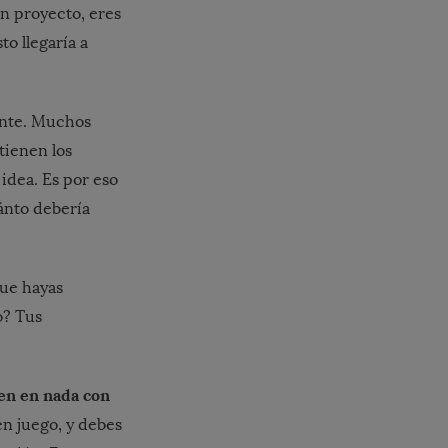
un proyecto, eres
to llegaría a
ente. Muchos
tienen los
idea. Es por eso
ánto debería
que hayas
o? Tus
den en nada con
n juego, y debes