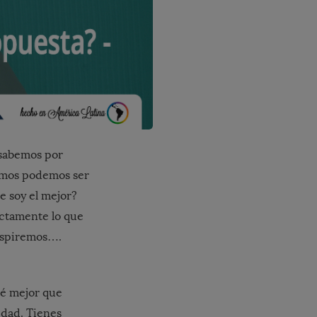
 sabemos por
emos podemos ser
e soy el mejor?
ectamente lo que
respiremos….
ué mejor que
idad. Tienes