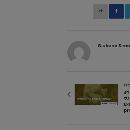
Giuliana Simo
P
Pre
o
¿N
tu
s
Ex
t
pr
N
a