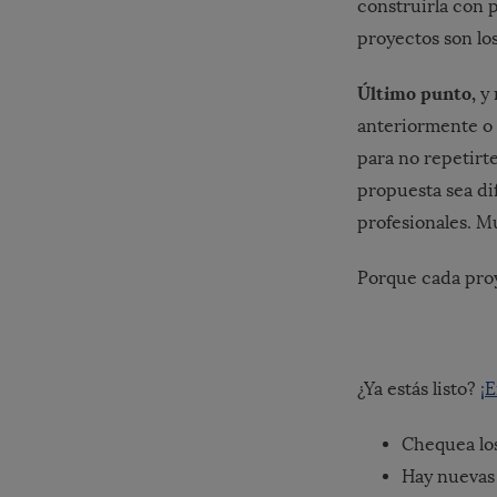
construirla con 
proyectos son los
Último punto,
y 
anteriormente o 
para no repetirte
propuesta sea di
profesionales. Mu
Porque cada proy
¿Ya estás listo?
¡
Chequea lo
Hay nuevas