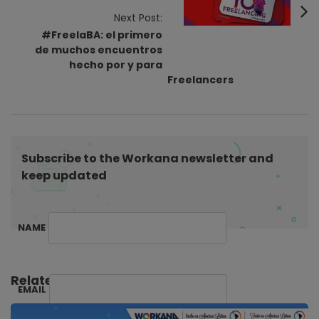
N
Next Post:
a
#FreelaBA: el primero
v
de muchos encuentros
i
hecho por y para
Freelancers
g
a
t
i
Subscribe to the Workana newsletter and
o
keep updated
n
NAME
Related Posts:
EMAIL