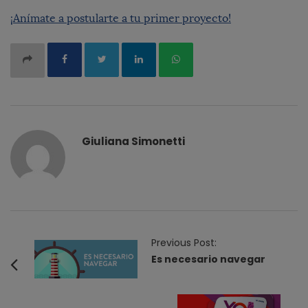
¡Anímate a postularte a tu primer proyecto!
Giuliana Simonetti
P
Previous Post:
o
Es necesario navegar
s
t