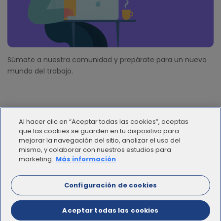
Súmate a nuestra comunidad y prepárate para un nuevo
mundo del trabajo.
Al hacer clic en “Aceptar todas las cookies”, aceptas
que las cookies se guarden en tu dispositivo para
mejorar la navegación del sitio, analizar el uso del
mismo, y colaborar con nuestros estudios para
© 2012 - 2025 | Workana LLC - Todos los derechos
marketing.
Más información
reservados
Configuración de cookies
ESPAÑOL
Aceptar todas las cookies