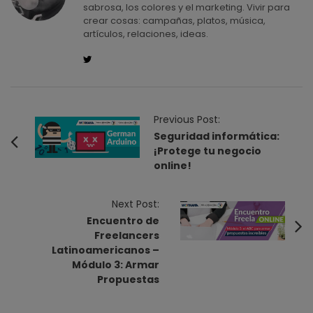
sabrosa, los colores y el marketing. Vivir para
crear cosas: campañas, platos, música,
artículos, relaciones, ideas.
P
Previous Post:
o
Seguridad informática:
¡Protege tu negocio
s
online!
t
N
Next Post:
a
Encuentro de
v
Freelancers
i
Latinoamericanos –
Módulo 3: Armar
g
Propuestas
a
t