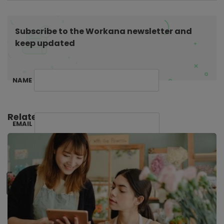
i
o
Subscribe to the Workana newsletter and
n
keep updated
NAME
Related Posts:
EMAIL
SUBSCRIBE ME