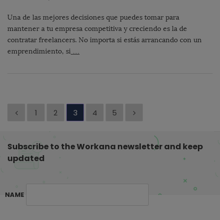
Una de las mejores decisiones que puedes tomar para
mantener a tu empresa competitiva y creciendo es la de
contratar freelancers. No importa si estás arrancando con un
emprendimiento, si
…
P
1
2
3
4
5
a
g
Subscribe to the Workana newsletter and keep
i
updated
n
a
c
NAME
i
ó