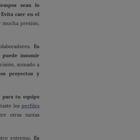
tiempos sean lo
Evita caer en el
.
 mucha presión,
Es
olaboradores.
o puede insumir
cisión, sumado a
ros proyectos y
 para tu equipo
ataste los
perfiles
re otras tantas
Es
 otro extremo.