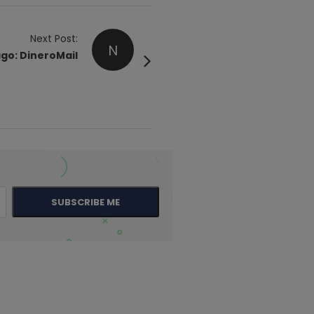
Next Post:
N
go: DineroMail
SUBSCRIBE ME