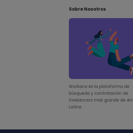
i
Sobre Nosotros
t
e
F
o
o
t
e
r
Workana es la plataforma de
búsqueda y contratación de
freelancers más grande de Am
Latina.