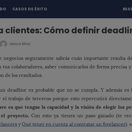
NDO
CASOS DE ÉXITO
REG
a clientes: Cómo definir deadli
Jesica Mraz
negocios seguramente sabrás cuán importante resulta de
n tus colaboradores, saber comunicarlos de forma precisa y 
n de los resultados.
 un deadline es probable que no se cumpla. Y además es
 el trabajo de terceros porque esto repercutirá directame
ve es que tengas la capacidad y la visión de elegir los p
el proyecto.
Con esto ya tienes un paso ganado (te re
elancers
y
Qué tener en cuenta al contratar un freelancer
).
P