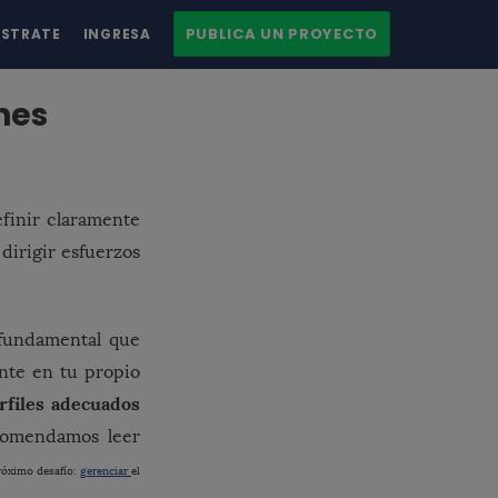
PUBLICA UN PROYECTO
ÍSTRATE
INGRESA
nes
finir claramente
dirigir esfuerzos
 fundamental que
nte en tu propio
erfiles adecuados
comendamos leer
róximo desafío:
gerenciar
el