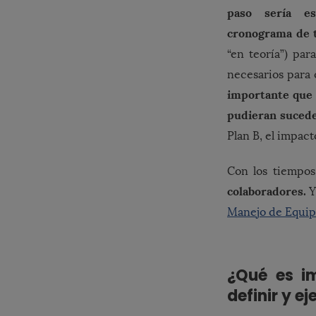
paso sería e
cronograma de t
“en teoría”) par
necesarios para
importante que 
pudieran sucede
Plan B, el impact
Con los tiempos
colaboradores.
Y
Manejo de Equipo
¿Qué es i
definir y e