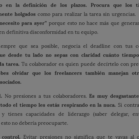
vo en la definición de los plazos. Procura que los 
mente holgados
como para realizar la tarea sin urgencias
 necesito para ayer”
porque esto no hace más que generar
en definitiva disconformidad en tu equipo.
empre que sea posible, negocia el deadline con tus c
que desde tu lado no sepas con claridad cuánto tiemp
a tarea.
Tu colaborador es quien puede decírtelo con pre
bes olvidar que los freelancers también manejan ot
sociados.
.
Es muy desgastante
No presiones a tus colaboradores.
 todo el tiempo les estás respirando en la nuca.
Si contr
y tienes capacidades de liderazgo (saber delegar, ent
 esto no debería preocuparte.
control.
Evitar presiones no significa que te vayas al