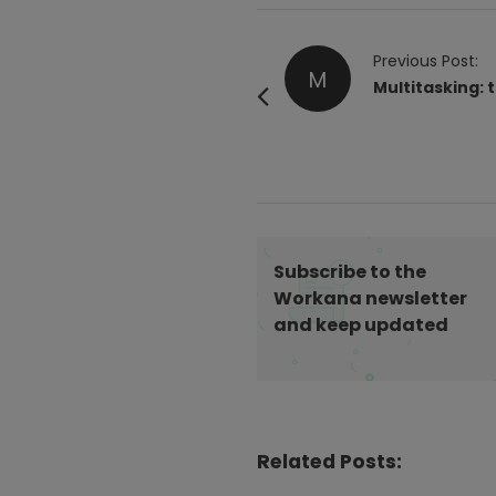
P
Previous Post:
M
o
Multitasking: 
s
t
N
a
v
i
Subscribe to the
g
Workana newsletter
and keep updated
a
t
i
o
n
Related Posts: