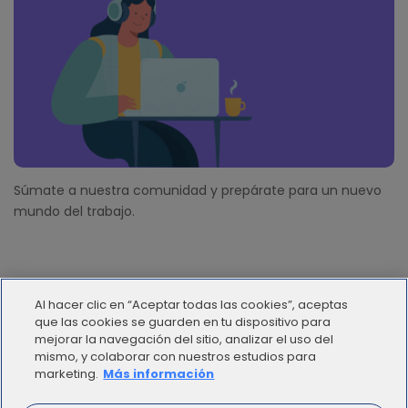
Súmate a nuestra comunidad y prepárate para un nuevo
mundo del trabajo.
Al hacer clic en “Aceptar todas las cookies”, aceptas
que las cookies se guarden en tu dispositivo para
mejorar la navegación del sitio, analizar el uso del
mismo, y colaborar con nuestros estudios para
© 2012 - 2025 | Workana LLC - Todos los derechos
marketing.
Más información
reservados