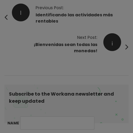
P
Previous Post:
I
o
Identificando las actividades más
rentables
s
t
Next Post:
N
¡
¡Bienvenidas sean todas las
a
monedas!
v
i
g
a
t
Subscribe to the Workana newsletter and
i
keep updated
o
n
NAME