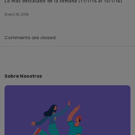
Lo más destacado de la semana (11/1/16 al 15/1/16)
Enero 18, 2016
Comments are closed.
S
i
t
e
Sobre Nosotros
F
o
o
t
e
r