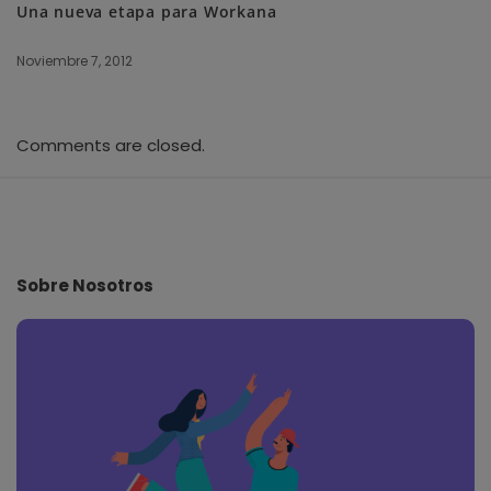
Una nueva etapa para Workana
Noviembre 7, 2012
Comments are closed.
S
i
t
e
Sobre Nosotros
F
o
o
t
e
r