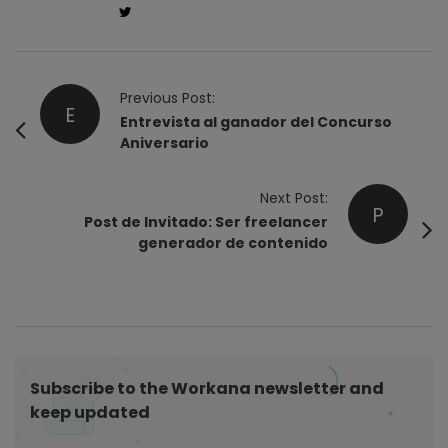
P
Previous Post:
E
o
Entrevista al ganador del Concurso
Aniversario
s
t
Next Post:
N
P
Post de Invitado: Ser freelancer
a
generador de contenido
v
i
g
a
t
Subscribe to the Workana newsletter and
i
keep updated
o
n