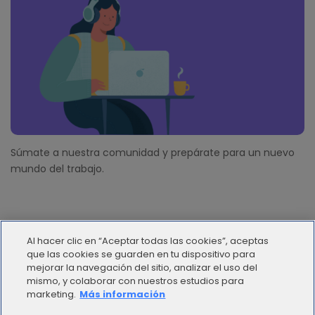
Súmate a nuestra comunidad y prepárate para un nuevo
mundo del trabajo.
Al hacer clic en “Aceptar todas las cookies”, aceptas
que las cookies se guarden en tu dispositivo para
mejorar la navegación del sitio, analizar el uso del
mismo, y colaborar con nuestros estudios para
© 2012 - 2025 | Workana LLC - Todos los derechos
marketing.
Más información
reservados