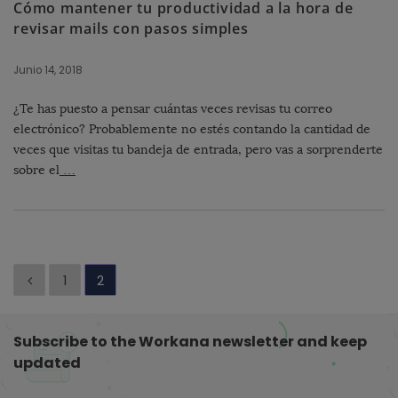
Cómo mantener tu productividad a la hora de
revisar mails con pasos simples
Junio 14, 2018
¿Te has puesto a pensar cuántas veces revisas tu correo
electrónico? Probablemente no estés contando la cantidad de
veces que visitas tu bandeja de entrada, pero vas a sorprenderte
sobre el
…
P
1
2
a
g
Subscribe to the Workana newsletter and keep
i
updated
n
a