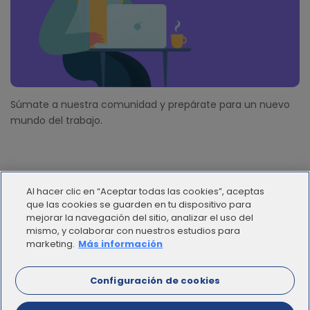
Súmate a nuestra comunidad y prepárate para un nuevo
mundo del trabajo.
Al hacer clic en “Aceptar todas las cookies”, aceptas
que las cookies se guarden en tu dispositivo para
mejorar la navegación del sitio, analizar el uso del
mismo, y colaborar con nuestros estudios para
© 2012 - 2025 | Workana LLC - Todos los derechos
marketing.
Más información
reservados
Configuración de cookies
ESPAÑOL