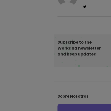
Subscribe to the
Workana newsletter
and keep updated
S
i
Sobre Nosotros
t
e