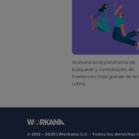
F
o
o
t
e
r
Workana es la plataforma de
búsqueda y contratación de
freelancers más grande de Am
Latina.
© 2012 - 2025 | Workana LLC - Todos los derechos