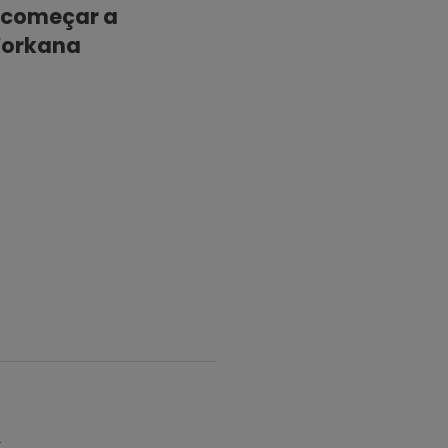
a começar a
 Workana
.