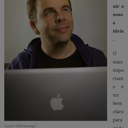
nir a
noss
a
ideia
.
O
mais
impo
rtant
e é
ter
bem
claro
para
Autor: Will Hastings