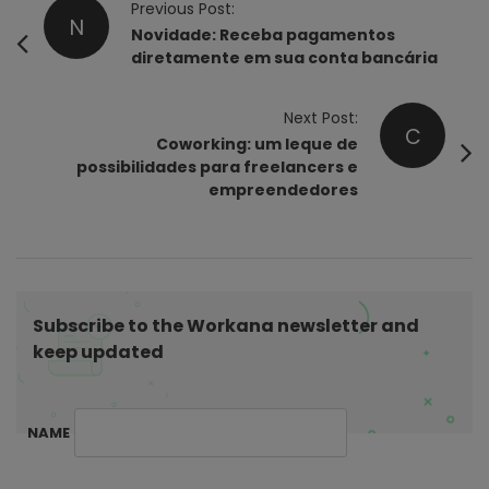
P
Previous Post:
N
o
Novidade: Receba pagamentos
diretamente em sua conta bancária
s
t
Next Post:
N
C
Coworking: um leque de
a
possibilidades para freelancers e
v
empreendedores
i
g
a
t
Subscribe to the Workana newsletter and
i
keep updated
o
n
NAME