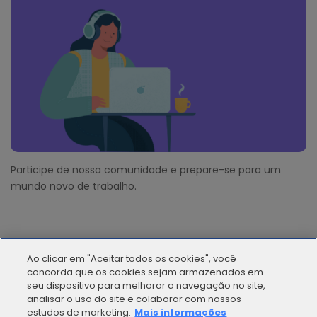
Participe de nossa comunidade e prepare-se para um
mundo novo de trabalho.
Ao clicar em "Aceitar todos os cookies", você
concorda que os cookies sejam armazenados em
seu dispositivo para melhorar a navegação no site,
analisar o uso do site e colaborar com nossos
© 2012 - 2025 | Workana LLC - Todos los derechos
estudos de marketing.
Mais informações