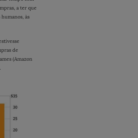
ompras, a ter que
s humanos, às
stivesse
mpras de
games (Amazon
.