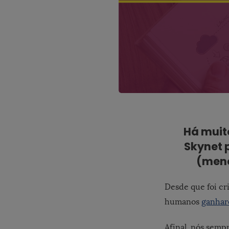
Há muit
Skynet 
(meno
Desde que foi cr
humanos
ganha
Afinal, nós semp