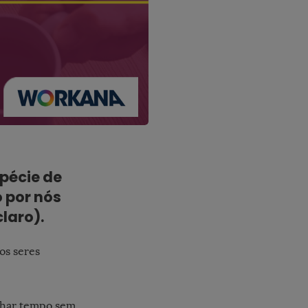
pécie de
 por nós
laro).
os seres
nhar tempo sem