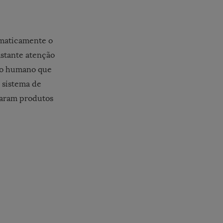
omaticamente o
astante atenção
e o humano que
 sistema de
varam produtos