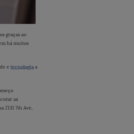
os graças ao
tem há muitos
ade e
tecnologia
a
começo
cutar as
a 2131 7th Ave,