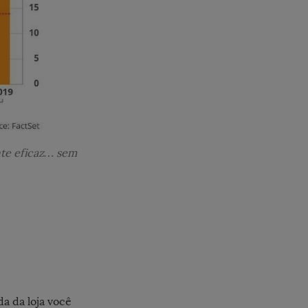
nte eficaz… sem
a da loja você