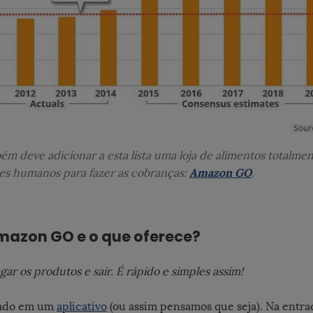
ém deve adicionar a esta lista uma loja de alimentos totalme
Amazon GO
es humanos para fazer as cobranças:
.
Amazon GO e o que oferece?
egar os produtos e sair. É rápido e simples assim!
cado em um
aplicativo
(ou assim pensamos que seja). Na entrad