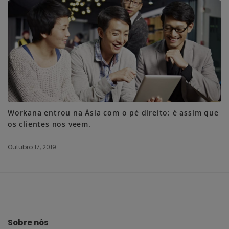
Workana entrou na Ásia com o pé direito: é assim que
os clientes nos veem.
Outubro 17, 2019
S
i
t
e
Sobre nós