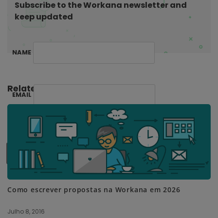
Subscribe to the Workana newsletter and
n
keep updated
NAME
Related Posts:
EMAIL
SUBSCRIBE ME
Como escrever propostas na Workana em 2026
Julho 8, 2016