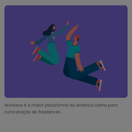
F
o
o
t
e
r
Workana é a maior plataforma da América Latina para
contratação de freelances.