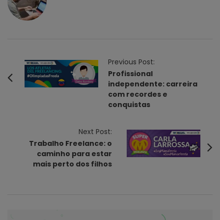
P
Previous Post:
o
Profissional
independente: carreira
s
com recordes e
t
conquistas
N
a
Next Post:
v
Trabalho Freelance: o
i
caminho para estar
mais perto dos filhos
g
a
t
i
o