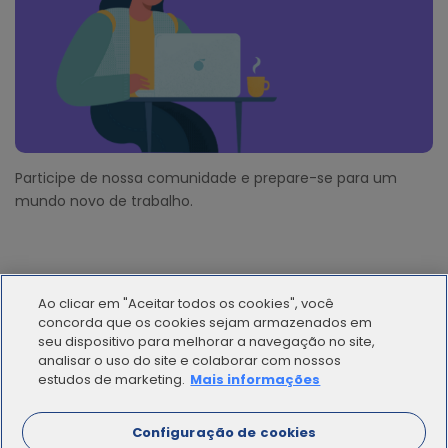
Participe de nossa comunidade e prepare-se para um
mundo novo de trabalho.
Ao clicar em "Aceitar todos os cookies", você
concorda que os cookies sejam armazenados em
seu dispositivo para melhorar a navegação no site,
analisar o uso do site e colaborar com nossos
© 2012 - 2025 | Workana LLC - Todos los derechos
estudos de marketing.
Mais informações
reservados
Configuração de cookies
ESPAÑOL