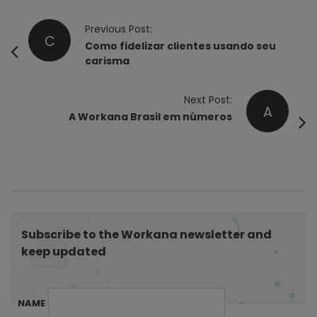
P
Previous Post:
C
o
Como fidelizar clientes usando seu
carisma
s
t
Next Post:
N
A
A Workana Brasil em números
a
v
i
g
a
t
Subscribe to the Workana newsletter and
i
keep updated
o
n
NAME