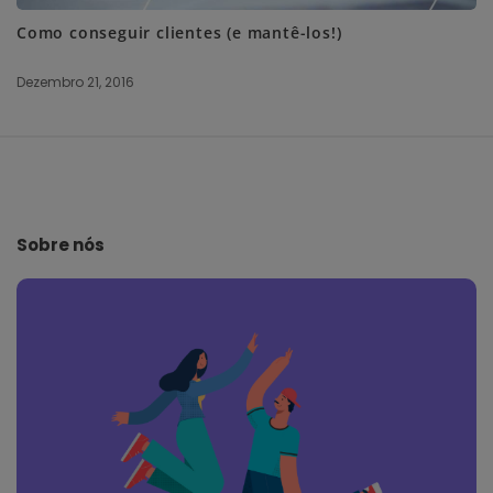
Como conseguir clientes (e mantê-los!)
Dezembro 21, 2016
S
i
t
e
Sobre nós
F
o
o
t
e
r