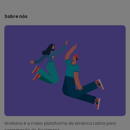
t
e
Sobre nós
F
o
o
t
e
r
Workana é a maior plataforma da América Latina para