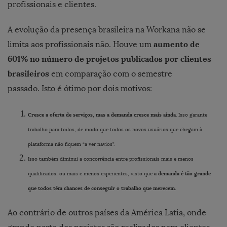
profissionais e clientes.
A evolução da presença brasileira na Workana não se
aumento de
limita aos profissionais não. Houve um
601% no número de projetos publicados por clientes
brasileiros
em comparação com o semestre
passado. Isto é ótimo por dois motivos:
Cresce a oferta de serviços, mas a demanda cresce mais ainda.
Isso garante
trabalho para todos, de modo que todos os novos usuários que chegam à
plataforma não fiquem “a ver navios”.
Isso também diminui a concorrência entre profissionais mais e menos
a demanda é tão grande
qualificados, ou mais e menos experientes, visto que
que todos têm chances de conseguir o trabalho que merecem.
Ao contrário de outros países da América Latia, onde