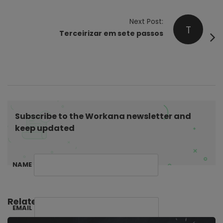
t
Next Post:
N
T
Terceirizar em sete passos
a
v
i
g
a
t
Subscribe to the Workana newsletter and
i
keep updated
o
n
NAME
Related Posts:
EMAIL