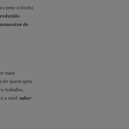
res como
trânsito
,
reduzido
 momentos de
or mais
da de quem opta
eu trabalho,
saber
ez a você