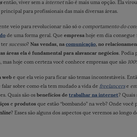
s
então, viver sem a
internet
não é mais uma opção. Ela vir
 principal para profissionais das mais diversas áreas.
ente veio para revolucionar não só o
comportamento do con
do
empresa
de uma forma geral. Que
hoje em dia consegue 
Nas vendas, na
comunicação
, no relacionamen
 ter
sucesso
?
as áreas ela é fundamental para alavancar negócios
. Podia
s, mas hoje com certeza você conhece empresas que são
100%
a web
e que ela veio para ficar são temas incontestáveis. Entã
e falar sobre como ela tem mudado a vida de
freelancers
e
em
benefícios de
trabalhar na internet
res. Quais são os
? Quais 
iços
produtos
e
que estão “bombando” na web? Onde você
nline
? Esses são alguns dos aspectos que veremos ao longo de