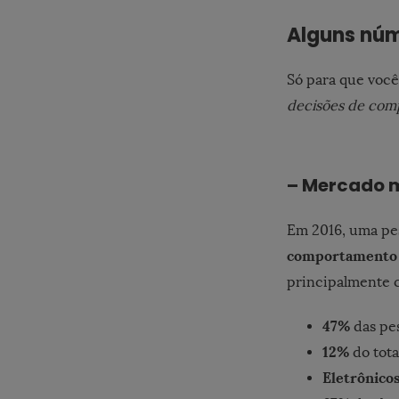
Alguns núm
Só para que você
decisões de com
– Mercado m
Em 2016, uma pe
comportamento d
principalmente c
47%
das pe
12%
do tota
Eletrônicos