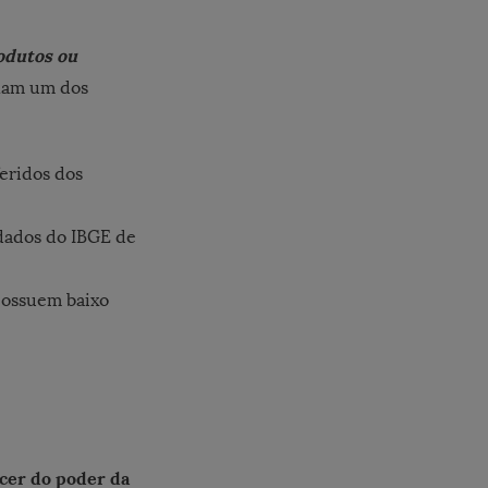
odutos ou
rnam um dos
eridos dos
dados do IBGE de
possuem baixo
cer do poder da