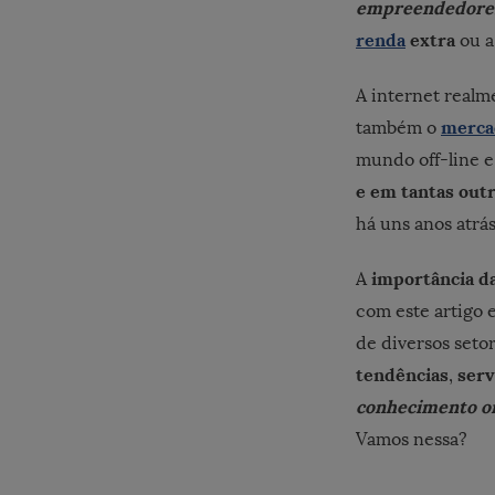
empreendedore
renda
extra
ou a
A internet realm
merca
também o
mundo off-line e
e em tantas outr
há uns anos atrá
importância d
A
com este artigo 
de diversos seto
tendências
serv
,
conhecimento o
Vamos nessa?