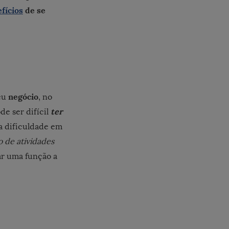
fícios
de se
negócio
eu
, no
ter
ode ser difícil
a dificuldade em
 de atividades
ar uma função a