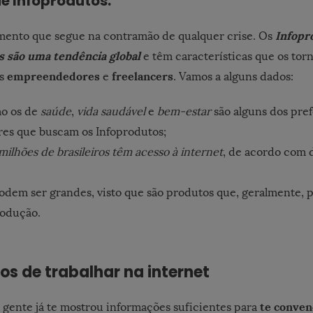
e Infoprodutos:
Infopr
gmento que segue na contramão de qualquer crise. Os
s são uma tendência global
e têm características que os to
empreendedores
freelancers
os
e
. Vamos a alguns dados:
o os de
saúde
,
vida saudável
e
bem-estar
são alguns dos pref
es que buscam os Infoprodutos;
milhões de brasileiros têm acesso à internet
, de acordo com 
odem ser grandes, visto que são produtos que, geralmente, 
rodução.
os de trabalhar na internet
te conven
 gente já te mostrou informações suficientes para