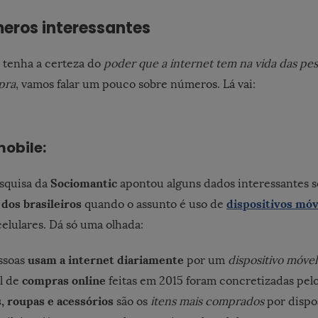
eros interessantes
 tenha a certeza do
poder que a internet tem na vida das pe
pra
, vamos falar um pouco sobre números. Lá vai:
obile:
Sociomantic
squisa da
apontou alguns dados interessantes s
os brasileiros
dispositivos móv
quando o assunto é uso de
elulares. Dá só uma olhada:
usam a internet diariamente
ssoas
por um
dispositivo móvel
compras online
l de
feitas em 2015 foram concretizadas pel
, roupas e acessórios
são os
itens mais comprados
por dispos