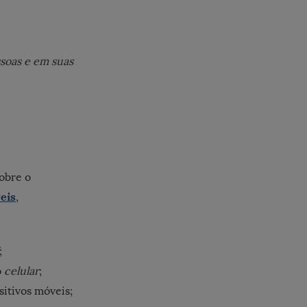
ssoas e em suas
obre o
eis
,
;
o
celular
;
itivos móveis;