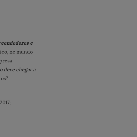
reendedores e
ísico, no mundo
presa
o deve chegar a
ros?
2017;