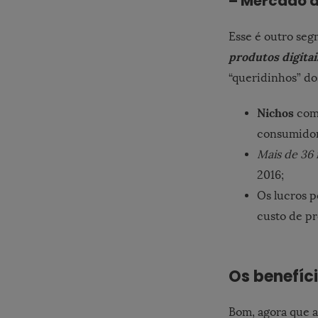
– Mercado d
Esse é outro se
produtos digitai
“queridinhos” d
Nichos
com
consumidor
Mais de 36 
2016;
Os lucros p
custo de p
Os benefíci
Bom, agora que a