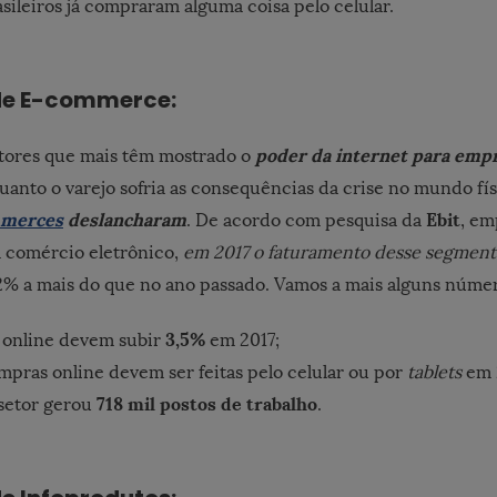
sileiros já compraram alguma coisa pelo celular.
de E-commerce:
poder da internet para emp
tores que mais têm mostrado o
quanto o varejo sofria as consequências da crise no mundo f
merces
deslancharam
Ebit
. De acordo com pesquisa da
, em
 comércio eletrônico,
em 2017 o faturamento desse segment
12% a mais do que no ano passado. Vamos a mais alguns núme
3,5%
 online devem subir
em 2017;
pras online devem ser feitas pelo celular ou por
tablets
em 
718 mil postos de trabalho
setor gerou
.