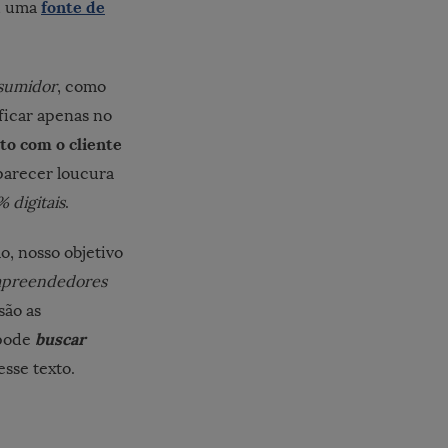
fonte de
ou uma
sumidor
, como
ficar apenas no
to com o cliente
 parecer loucura
 digitais
.
o, nosso objetivo
preendedores
são as
buscar
 pode
sse texto.