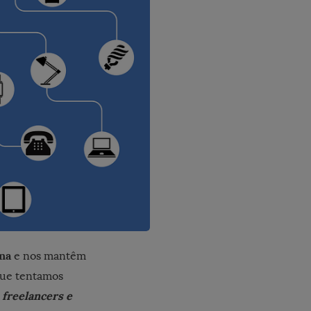
na
e nos mantêm
que tentamos
freelancers e
s