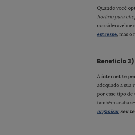
Quando você opt
horário para che
consideravelmen
estresse
, mas o 
Benefício 3)
internet te pe
A
adequado a sua ro
por esse tipo de 
também acaba sen
organizar
seu te