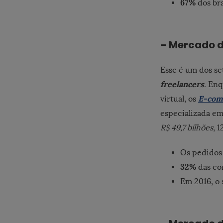
67%
dos bra
– Mercado 
Esse é um dos se
freelancers
. En
E-com
virtual, os
especializada em
R$ 49,7 bilhões
, 
Os pedidos
32%
das com
Em 2016, o 