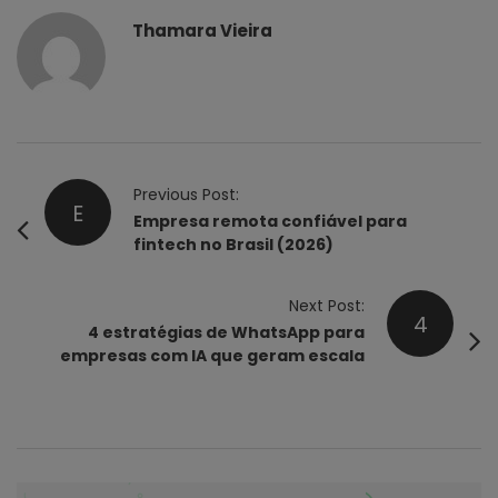
Thamara Vieira
P
Previous Post:
E
o
Empresa remota confiável para
fintech no Brasil (2026)
s
t
Next Post:
N
4
4 estratégias de WhatsApp para
a
empresas com IA que geram escala
v
i
g
a
t