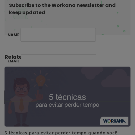
Subscribe to the Workana newsletter and
i
keep updated
o
n
NAME
Related Posts:
EMAIL
SUBSCRIBE ME
5 técnicas para evitar perder tempo quando você