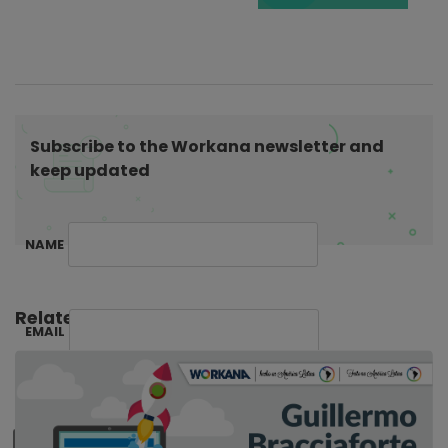
i
g
a
t
i
o
Subscribe to the Workana newsletter and
n
keep updated
NAME
Related Posts:
EMAIL