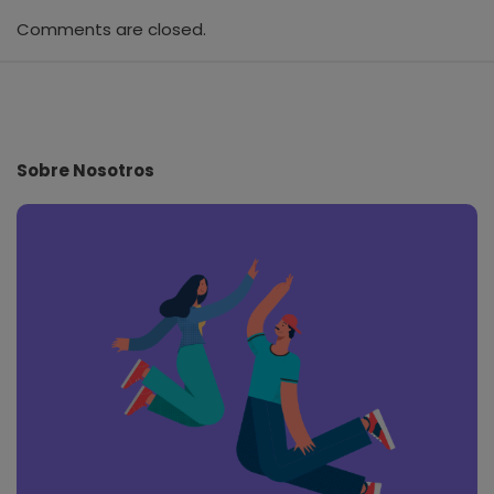
Comments are closed.
S
i
t
e
Sobre Nosotros
F
o
o
t
e
r