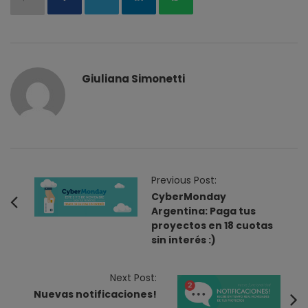
Giuliana Simonetti
P
Previous Post:
o
CyberMonday
Argentina: Paga tus
s
proyectos en 18 cuotas
t
sin interés :)
N
a
Next Post:
v
Nuevas notificaciones!