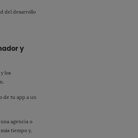
d del desarrollo
mador y
y los
n.
o de tu app a un
 una agencia o
 más tiempo y,