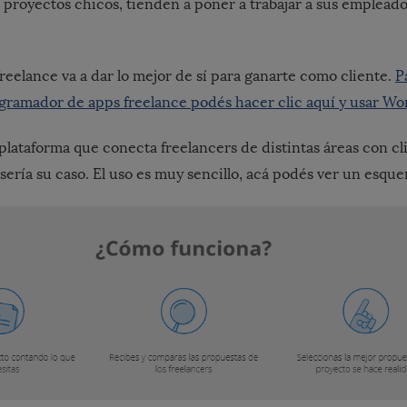
s proyectos chicos, tienden a poner a trabajar a sus emplea
freelance va a dar lo mejor de sí para ganarte como cliente.
P
gramador de apps freelance podés hacer clic aquí y usar Wo
plataforma que conecta freelancers de distintas áreas con cl
sería su caso. El uso es muy sencillo, acá podés ver un esqu