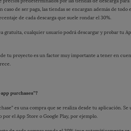
e precios predeterminados por las tiendas de descarga para
en caso de ser paga, las tiendas se encargan además de todo e
centaje de cada descarga que suele rondar el 30%.
ea gratuita, cualquier usuario podrá descargar y probar tu A
de tu proyecto es un factor muy importante a tener en cuent
rece.
n-app purchases”?
hase” es una compra que se realiza desde tu aplicación. Se ut
o por el App Store o Google Play, por ejemplo.
osto de cada compra ronda el 30% (que automáticamente se 