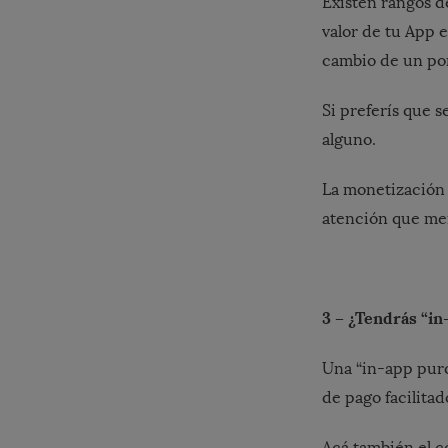
Existen rangos d
valor de tu App 
cambio de un por
Si preferís que s
alguno.
La monetización 
atención que me
3 – ¿Tendrás “i
Una “in-app purc
de pago facilitad
Acá también el c