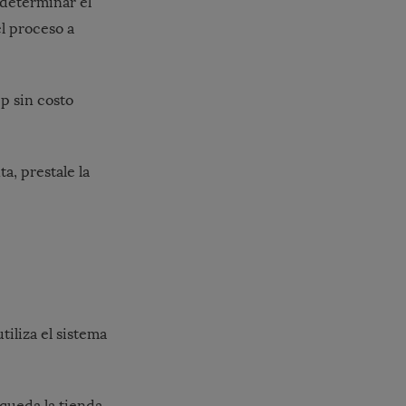
 determinar el
l proceso a
pp sin costo
a, prestale la
iliza el sistema
queda la tienda