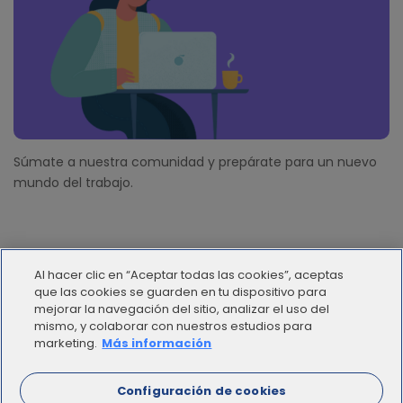
Súmate a nuestra comunidad y prepárate para un nuevo
mundo del trabajo.
Al hacer clic en “Aceptar todas las cookies”, aceptas
que las cookies se guarden en tu dispositivo para
mejorar la navegación del sitio, analizar el uso del
mismo, y colaborar con nuestros estudios para
© 2012 - 2025 | Workana LLC - Todos los derechos
marketing.
Más información
reservados
Configuración de cookies
ESPAÑOL