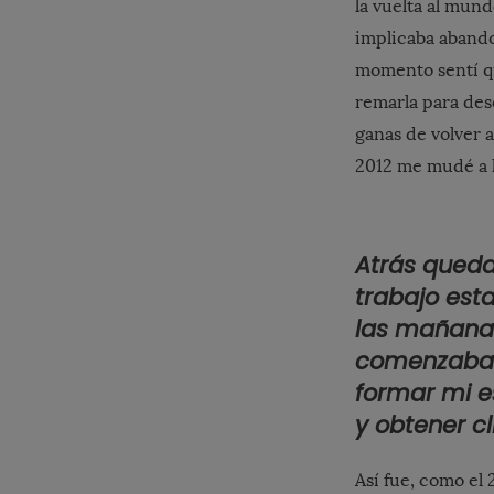
la vuelta al mund
implicaba abando
momento sentí que
remarla para desc
ganas de volver 
2012 me mudé a l
Atrás queda
trabajo est
las mañanas
comenzaba u
formar mi e
y obtener cl
Así fue, como el