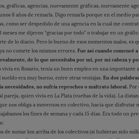
jos, gráficas, agencias, nuevamente gráficas, nuevamente agen
unos 8 años de remarla. Digo remarla porque en el medio p
eas, como ser despedido de una agencia en la cual me contrat
 3 meses me dijeron “gracias por todo” o trabajar en un gráfica
rte de lo diario. Pero lo bueno de esos momentos malos, es 
Fue así cuando comencé a
 ya no comete los mismos errores.
 realmente, de lo que necesitaba por mi, por mi cabeza y p
 vivía en Rosario, tenía un buen empleo en una importante 
En dos palabras
 sueldo era muy bueno, entre otras ventajas.
a necesidades, no sufría reproches o maltrato laboral.
Por 
l pareja, quien vivía en La Plata (vueltas de la vida). La dista
ue nos obliga a movernos en colectivo, hacia que disfrutar
 Viajabamos los fines de semana y cada 15 días. Era todo un pr
r.
s de sumar km arriba de los colectivos (si hubieran sido mill