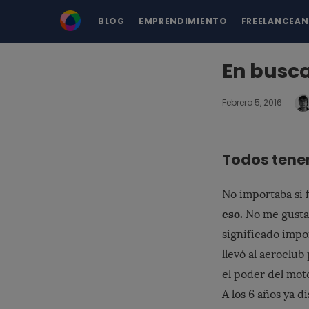
BLOG
EMPRENDIMIENTO
FREELANCEA
En busca
Febrero 5, 2016
Todos tenem
No importaba si f
eso.
No me gusta 
significado impo
llevó al aeroclub
el poder del moto
A los 6 años ya 