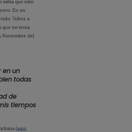
o sabía que esto
cero. En un
vido. Volver a
s que no tenía
En Noviembre del
r en un
bien todas
ad de
 mis tiempos
orkana (
aqui