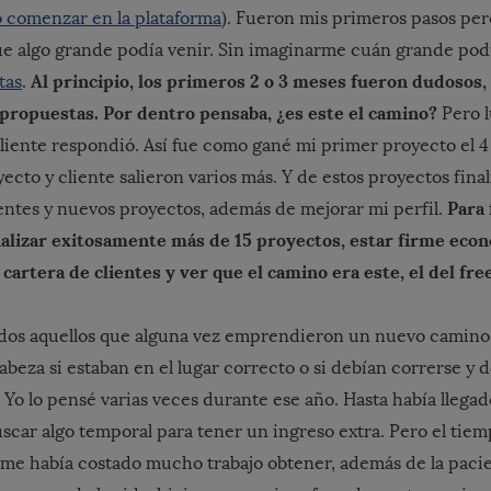
 comenzar en la plataforma
). Fueron mis primeros pasos per
e algo grande podía venir. Sin imaginarme cuán grande pod
Al principio, los primeros 2 o 3 meses fueron dudosos,
tas
.
 propuestas. Por dentro pensaba, ¿es este el camino?
Pero 
 cliente respondió. Así fue como gané mi primer proyecto el 
ecto y cliente salieron varios más. Y de estos proyectos fin
Para 
entes y nuevos proyectos, además de mejorar mi perfil.
inalizar exitosamente más de 15 proyectos, estar firme ec
cartera de clientes y ver que el camino era este, el del free
dos aquellos que alguna vez emprendieron un nuevo camino, 
beza si estaban en el lugar correcto o si debían correrse y de
 Yo lo pensé varias veces durante ese año. Hasta había llegad
scar algo temporal para tener un ingreso extra. Pero el tiem
me había costado mucho trabajo obtener, además de la pacie