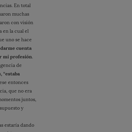
cias. En total
asaron muchas
aron con visión
 en la cual el
que uno se hace
 darme cuenta
or mi profesión
.
agencia de
, “estaba
ese entonces
ncia, que no era
 momentos juntos,
esupuesto y
as estaría dando