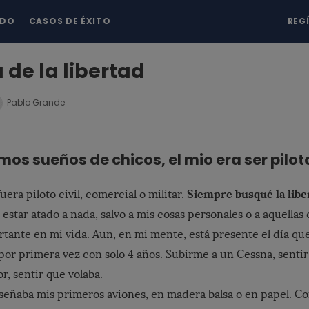
NDO
CASOS DE ÉXITO
REG
 de la libertad
Pablo Grande
os sueños de chicos, el mio era ser pilot
Siempre busqué la liber
uera piloto civil, comercial o militar.
estar atado a nada, salvo a mis cosas personales o a aquellas
rtante en mi vida. Aun, en mi mente, está presente el día qu
 por primera vez con solo 4 años. Subirme a un Cessna, sentir 
r, sentir que volaba.
diseñaba mis primeros aviones, en madera balsa o en papel. C