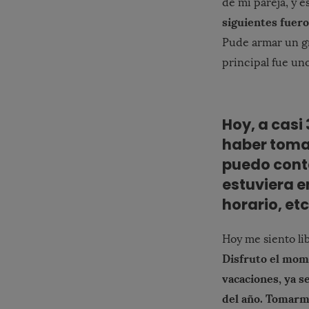
de mi pareja, y e
siguientes fuero
Pude armar un gr
principal fue un
Hoy, a cas
haber tomad
puedo conta
estuviera e
horario, etc
Hoy me siento lib
Disfruto el mome
vacaciones, ya s
del año. Tomarme