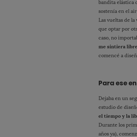
bandita elástica
sostenía en el ai
Las vueltas de la
que optar por otr
caso, no importa
me sintiera libr
comencé a diseña
Para ese e
Dejaba en un segu
estudio de diseñ
el tiempo y la l
Durante los prim
años ya), comenzó