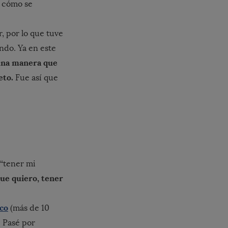
r cómo se
r, por lo que tuve
ndo. Ya en este
guna manera que
eto.
Fue así que
 “tener mi
ue quiero, tener
co
(más de 10
. Pasé por