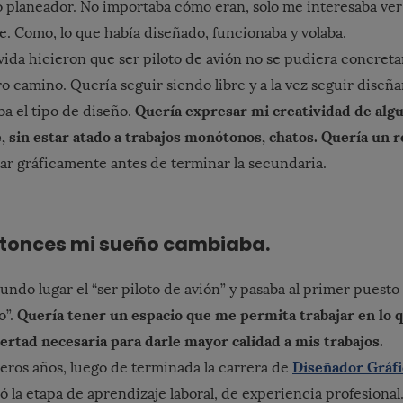
 o planeador. No importaba cómo eran, solo me interesaba ve
re. Como, lo que había diseñado, funcionaba y volaba.
 vida hicieron que ser piloto de avión no se pudiera concreta
o camino. Quería seguir siendo libre y a la vez seguir diseña
Quería expresar mi creatividad de al
ba el tipo de diseño.
e, sin estar atado a trabajos monótonos, chatos. Quería un r
r gráficamente antes de terminar la secundaria.
ntonces mi sueño cambiaba.
ndo lugar el “ser piloto de avión” y pasaba al primer puesto
Quería tener un espacio que me permita trabajar en lo q
o”.
ibertad necesaria para darle mayor calidad a mis trabajos.
Diseñador Gráfi
eros años, luego de terminada la carrera de
 la etapa de aprendizaje laboral, de experiencia profesional