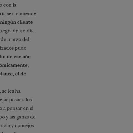
o con la
ría ser, comencé
 ningún cliente
luego, de un día
4 de marzo del
alizados pude
fin de ese año
onómicamente,
lance, el de
se les ha
jar pasar a los
o a pensar en si
po y las ganas de
ncia y consejos