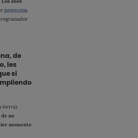
Los años
.
de
proyectos
.
 programador
na, de
, les
ue si
cumpliendo
 tierra).
s de no
quier momento