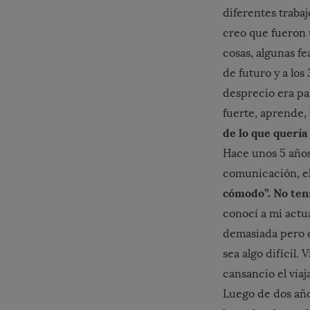
diferentes traba
creo que fueron 
cosas, algunas f
de futuro y a los
desprecio era pa
fuerte, aprende,
de lo que quería
Hace unos 5 años
comunicación, el
cómodo”. No tení
conocí a mi actua
demasiada pero q
sea algo difícil.
cansancio el viaja
Luego de dos año