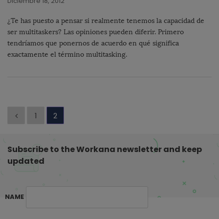
Diciembre 18, 2012
¿Te has puesto a pensar si realmente tenemos la capacidad de
ser multitaskers? Las opiniones pueden diferir. Primero
tendríamos que ponernos de acuerdo en qué significa
exactamente el término multitasking.
P
1
2
a
g
Subscribe to the Workana newsletter and keep
i
updated
n
a
c
NAME
i
ó