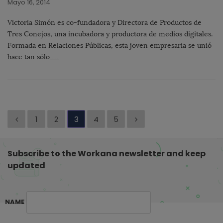
Mayo 16, 2014
Victoria Simón es co-fundadora y Directora de Productos de
Tres Conejos, una incubadora y productora de medios digitales.
Formada en Relaciones Públicas, esta joven empresaria se unió
hace tan sólo
…
P
1
2
3
4
5
a
g
Subscribe to the Workana newsletter and keep
i
updated
n
a
c
NAME
i