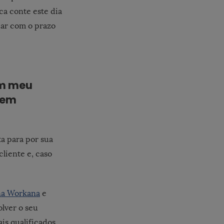
ca conte este dia
par com o prazo
im meu
rem
a para por sua
cliente e, caso
na Workana
e
lver o seu
is qualificados