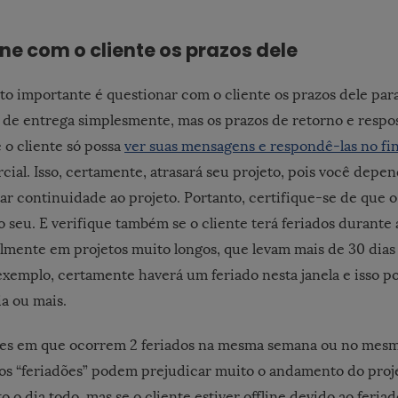
ne com o cliente os prazos dele
o importante é questionar com o cliente os prazos dele para
 de entrega simplesmente, mas os prazos de retorno e respos
o cliente só possa
ver suas mensagens e respondê-las no fin
cial. Isso, certamente, atrasará seu projeto, pois você depe
ar continuidade ao projeto. Portanto, certifique-se de que o
ao seu. E verifique também se o cliente terá feriados durante
almente em projetos muito longos, que levam mais de 30 dias
exemplo, certamente haverá um feriado nesta janela e isso po
a ou mais.
ções em que ocorrem 2 feriados na mesma semana ou no mesm
os “feriadões” podem prejudicar muito o andamento do proj
o o dia todo, mas se o cliente estiver offline devido ao feria