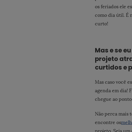
os feriados ele 
como dia útil. É
curto!
Mas e se eu
projeto atr
curtidos e 
Mas caso você es
agenda em dia! Fa
chegue ao ponto 
Não perca mais 
encontre os
melh
projeto. Seja um