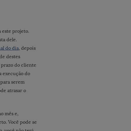
 este projeto.
ta dele.
al do dia
, depois
nde destes
 prazo do cliente
 a execução do
 para serem
de atrasar o
o mês e,
eto. Você pode se
do, você não terá