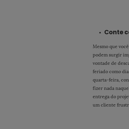
Conte c
Mesmo que você n
podem surgir imp
vontade de desca
feriado como dia
quarta-feira, con
fizer nada naquel
entrega do proje
um cliente frust