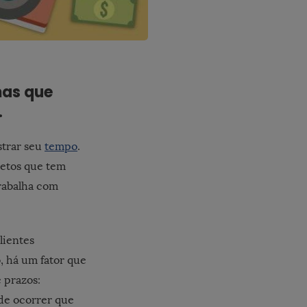
mas que
.
strar seu
tempo
.
ojetos que tem
trabalha com
lientes
o, há um fator que
 prazos:
ode ocorrer que