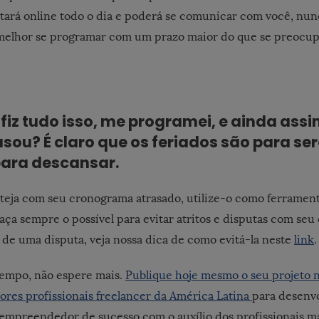
estará online todo o dia e poderá se comunicar com você, nun
 melhor se programar com um prazo maior do que se preocu
 fiz tudo isso, me programei, e ainda ass
asou? É claro que os feriados são para se
para descansar.
teja com seu cronograma atrasado, utilize-o como ferrament
ça sempre o possível para evitar atritos e disputas com seu 
de uma disputa, veja nossa dica de como evitá-la neste
link
.
tempo, não espere mais.
Publique hoje mesmo o seu projeto 
ores profissionais freelancer da América Latina
para desenvo
 empreendedor de sucesso com o auxílio dos profissionais ma