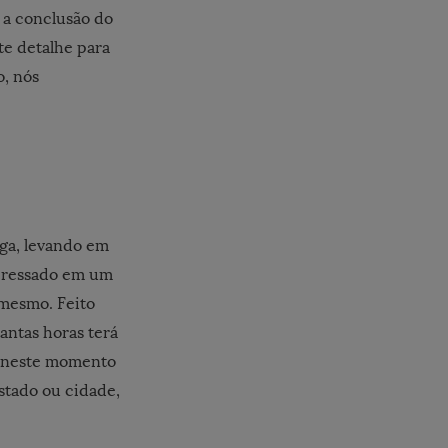
 a conclusão do
te detalhe para
o, nós
ega, levando em
teressado em um
mesmo. Feito
ntas horas terá
 É neste momento
estado ou cidade,