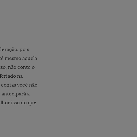
deração, pois
até mesmo aquela
so, não conte o
feriado na
s contas você não
e antecipará a
lhor isso do que