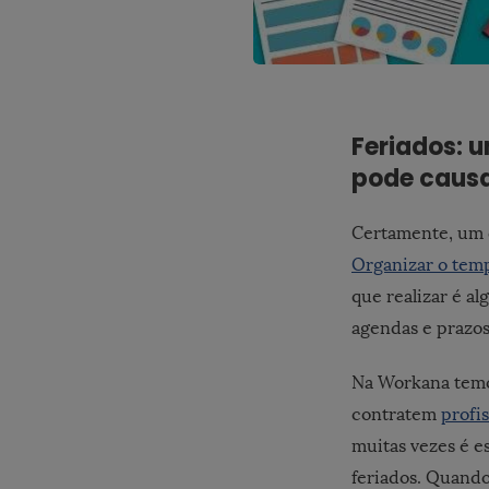
Feriados: 
pode causa
Certamente, um d
Organizar o temp
que realizar é a
agendas e prazos 
Na Workana tem
contratem
profis
muitas vezes é e
feriados. Quando