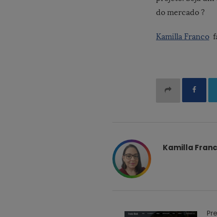
do mercado ?
Kamilla Franco
f
Kamilla Fran
P
Pre