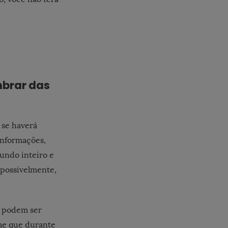
mbrar das
 se haverá
informações,
undo inteiro e
 possivelmente,
e podem ser
rme que durante