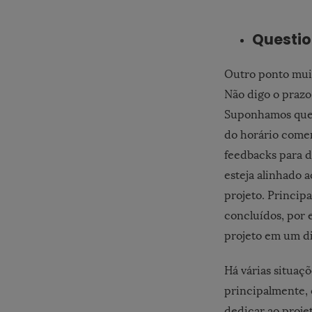
Questio
Outro ponto muit
Não digo o prazo
Suponhamos que 
do horário comer
feedbacks para d
esteja alinhado 
projeto. Princip
concluídos, por 
projeto em um di
Há várias situa
principalmente, 
dedicar ao projet