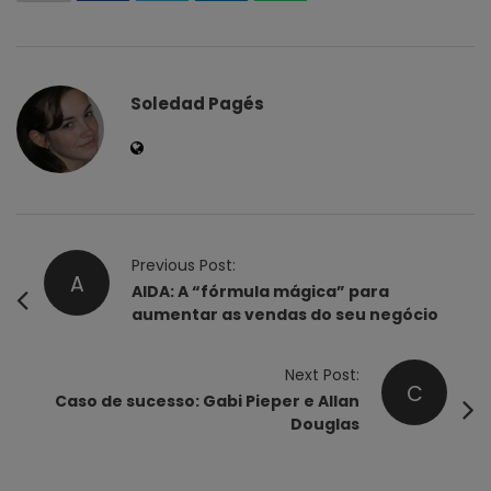
Soledad Pagés
P
Previous Post:
A
o
AIDA: A “fórmula mágica” para
aumentar as vendas do seu negócio
s
t
Next Post:
N
C
Caso de sucesso: Gabi Pieper e Allan
a
Douglas
v
i