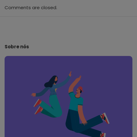
Comments are closed.
S
i
t
e
Sobre nós
F
o
o
t
e
r