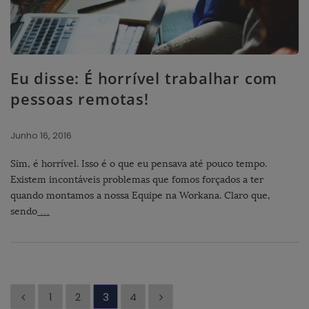
Eu disse: É horrível trabalhar com
pessoas remotas!
Junho 16, 2016
Sim, é horrível. Isso é o que eu pensava até pouco tempo.
Existem incontáveis problemas que fomos forçados a ter
quando montamos a nossa Equipe na Workana. Claro que,
sendo
…
P
1
2
3
4