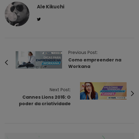
Ale Kikuchi
P
Previous Post:
o
Como empreender na
Workana
s
t
N
Next Post:
a
Cannes Lions 2016: O
v
poder da criatividade
i
g
a
t