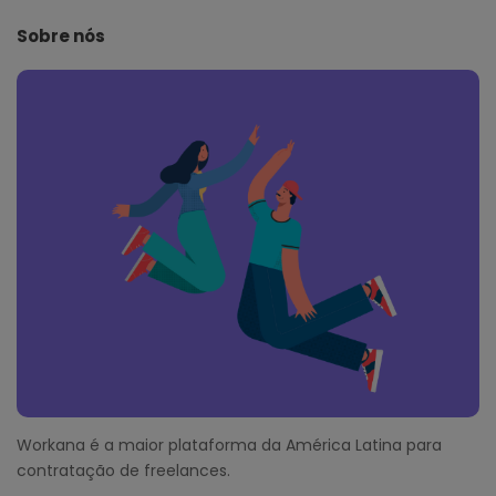
e
Sobre nós
F
o
o
t
e
r
Workana é a maior plataforma da América Latina para
contratação de freelances.