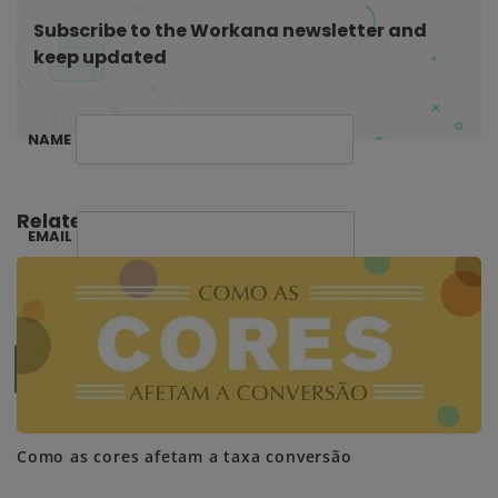
t
Subscribe to the Workana newsletter and
i
keep updated
o
n
NAME
Related Posts:
EMAIL
SUBSCRIBE ME
Como as cores afetam a taxa conversão