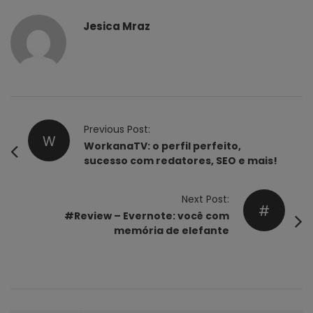
Jesica Mraz
P
Previous Post:
W
o
WorkanaTV: o perfil perfeito,
sucesso com redatores, SEO e mais!
s
t
Next Post:
N
#
#Review – Evernote: você com
a
memória de elefante
v
i
g
a