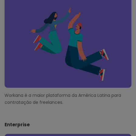
o
t
e
r
Workana é a maior plataforma da América Latina para
contratação de freelances.
Enterprise