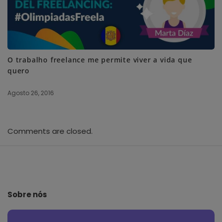
O trabalho freelance me permite viver a vida que
quero
Agosto 26, 2016
Comments are closed.
S
i
t
e
Sobre nós
F
o