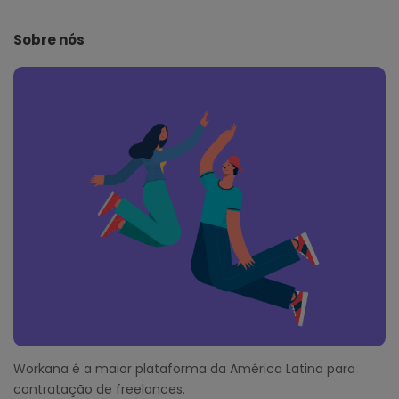
t
e
Sobre nós
F
o
o
t
e
r
Workana é a maior plataforma da América Latina para
contratação de freelances.