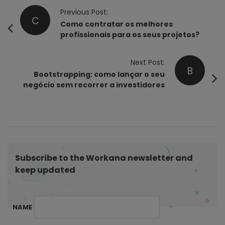
P
Previous Post:
C
o
Como contratar os melhores
profissionais para os seus projetos?
s
t
Next Post:
N
B
Bootstrapping: como lançar o seu
a
negócio sem recorrer a investidores
v
i
g
a
t
Subscribe to the Workana newsletter and
i
keep updated
o
n
NAME