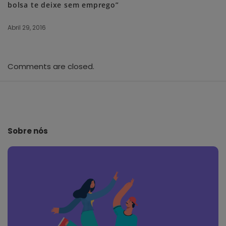
bolsa te deixe sem emprego”
Abril 29, 2016
Comments are closed.
S
i
t
e
Sobre nós
F
o
o
t
e
r