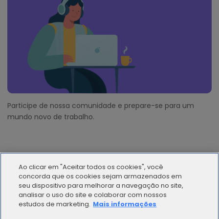
Participe de nossa comunidade e prepare-se para um
mundo novo de trabalho.
Ao clicar em "Aceitar todos os cookies", você
concorda que os cookies sejam armazenados em
seu dispositivo para melhorar a navegação no site,
analisar o uso do site e colaborar com nossos
© 2012 - 2025 | Workana LLC - Todos los derechos
estudos de marketing.
Mais informações
reservados