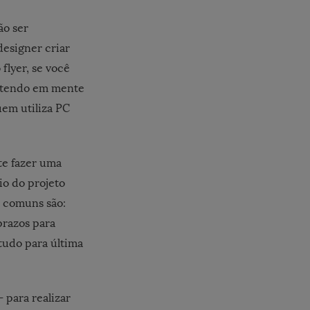
ão ser
designer criar
flyer, se você
), tendo em mente
uem utiliza PC
te fazer uma
cio do projeto
s comuns são:
prazos para
 tudo para última
 para realizar