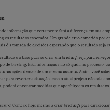
as
nde informação que certamente fará a diferença em sua emp
ing os resultados esperados. Um grande erro cometido por e
nais é a tomada de decisões esperando que o resultado seja 
esultado é a base para se criar um briefing, seja para serviço
ipo de briefing. Esta informação não só ajuda no processo, c
 futuras ações dentro de um mesmo assunto. Assim, você sabe
ar para reverter a situação, caso o atual projeto não saia co
, poderá encontrar medidas que aperfeiçoem os resultados 
escuro! Comece hoje mesmo a criar briefings para direcionar 