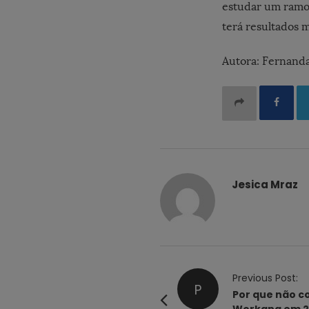
estudar um ramo 
terá resultados m
Autora: Fernand
Jesica Mraz
P
Previous Post:
P
o
Por que não c