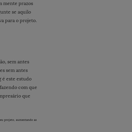
em mente prazos
gunte se aquilo
a para o projeto.
ão, sem antes
ões sem antes
g é este estudo
a fazendo com que
mpresário que
 seu projeto, aumentando as