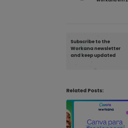
Workana em 
s
t
N
a
v
i
Subscribe to the
g
Workana newsletter
and keep updated
a
t
i
o
n
Related Posts: