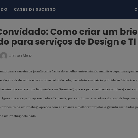
NDO
CASES DE SUCESSO
C
Convidado: Como criar um brie
o para serviços de Design e TI
Jesica Mraz
do para a carreira de jornalista na frente do espelho, entrevistando mamãe e papai para ganhar
je, depois de deixar os ensaios no espelho de lado, descobriu sua paixão por cidades históricas (
terminar de escrever um livro (ênfase no “terminar”, que é a parte realmente complexa) e está 
gora que você já foi apresentado à Fernanda, pode continuar sua leitura do post de hoje, no qua
e o propósito de um briefing. Aprenda com a Fernanda a melhorar projetos e garantir resultados 
de um briefing detalhado.