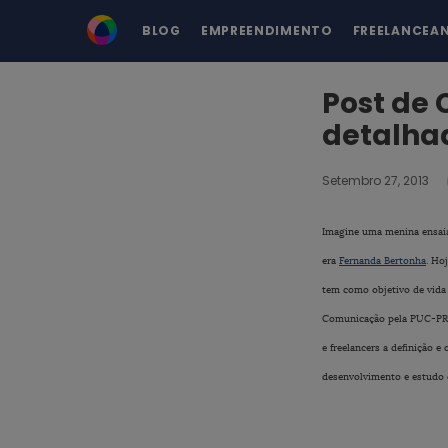
BLOG
EMPREENDIMENTO
FREELANCEA
Post de 
detalhad
Setembro 27, 2013
Imagine uma menina ensaian
era
Fernanda Bertonha
. Ho
tem como objetivo de vida 
Comunicação pela PUC-PR. A
e freelancers a definição 
desenvolvimento e estudo 