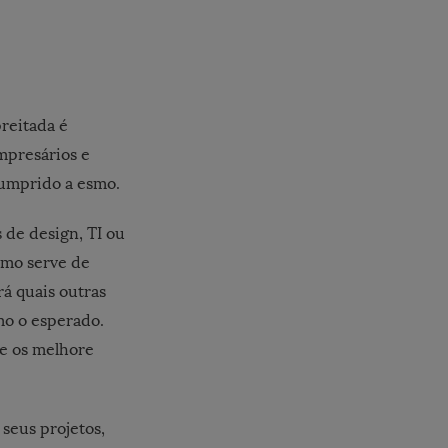
reitada é
mpresários e
cumprido a esmo.
s de design, TI ou
omo serve de
rá quais outras
mo o esperado.
e os melhore
seus projetos,