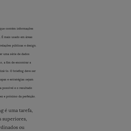
que contém informações
a. É mais usado em áreas
relações públicas e design.
ver uma série de dados
, a fim de encontrar a
zá-lo. O briefing deve ser
tapas e estratégias sejam
a possível e o resultado
ez e próximo da perfeição.
g é uma tarefa,
s superiores,
ordinados ou