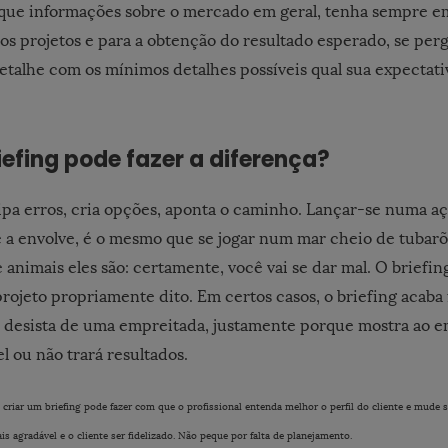
loque informações sobre o mercado em geral, tenha sempre 
dos projetos e para a obtenção do resultado esperado, se per
detalhe com os mínimos detalhes possíveis qual sua expectativ
efing pode fazer a diferença?
ipa erros, cria opções, aponta o caminho. Lançar-se numa aç
 a envolve, é o mesmo que se jogar num mar cheio de tubar
 animais eles são: certamente, você vai se dar mal. O briefin
rojeto propriamente dito. Em certos casos, o briefing acab
desista de uma empreitada, justamente porque mostra ao e
el ou não trará resultados.
, criar um briefing pode fazer com que o profissional entenda melhor o perfil do cliente e mude
s agradável e o cliente ser fidelizado. Não peque por falta de planejamento.