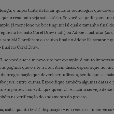
design, é importante detalhar quais as tecnologias que dever
que o resultado seja satisfatório. Se você vai pedir para um 
mplo, já mencione no briefing inicial qual o tamanho final do 
regue no formato Corel Draw (.cdr) ou Adobe Illustrator (.ai
 usam MAC preferem o arquivo final no Adobe Illustrator e q
 final no Corel Draw.
TI, se você quer um novo site por exemplo, é muito importan
 as páginas que o site irá ter. Além disso, especifique no iní
 de programação que deverá ser utilizada, sendo que as mai
ruby, java, entre outras. Especifique também algumas datas e 
o em partes. Isso evita que quem vá realizar o serviço deixe
também na verificação do andamento do projeto.
a, saiba quanto terá à disposição – em recursos financeiros –