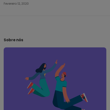
Fevereiro 12, 2020
S
i
t
e
Sobre nós
F
o
o
t
e
r