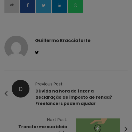
Guillermo Bracciaforte
P
Previous Post:
D
o
Dúvida na hora de fazer a
declaração de imposto de renda?
s
Freelancers podem ajudar
t
N
Next Post:
a
Transforme sua ideia
v