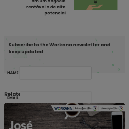
em um negócio
i
rentável e de alto
potencial
g
a
t
i
Subscribe to the Workana newsletter and
o
keep updated
n
NAME
Related Posts:
EMAIL