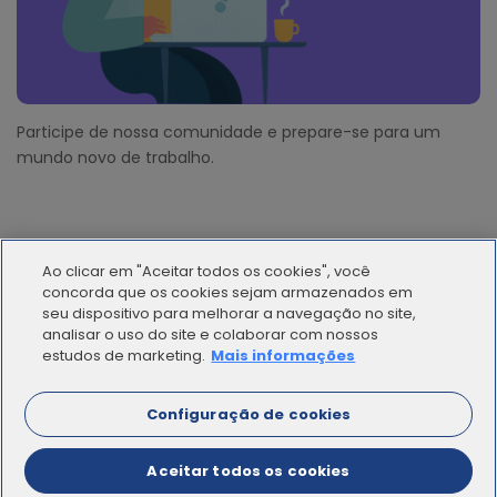
Participe de nossa comunidade e prepare-se para um
mundo novo de trabalho.
Ao clicar em "Aceitar todos os cookies", você
concorda que os cookies sejam armazenados em
seu dispositivo para melhorar a navegação no site,
analisar o uso do site e colaborar com nossos
© 2012 - 2025 | Workana LLC - Todos los derechos
estudos de marketing.
Mais informações
reservados
Configuração de cookies
ESPAÑOL
Aceitar todos os cookies