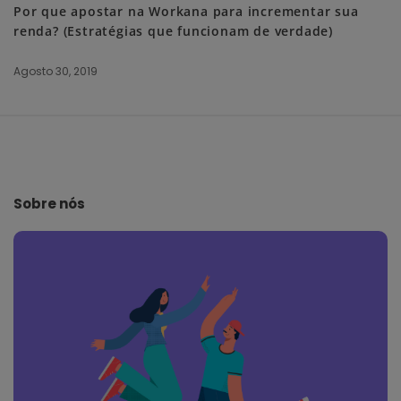
Por que apostar na Workana para incrementar sua
renda? (Estratégias que funcionam de verdade)
Agosto 30, 2019
S
i
t
e
Sobre nós
F
o
o
t
e
r