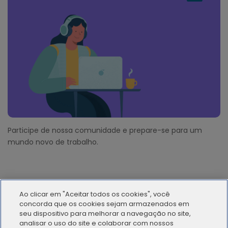
Participe de nossa comunidade e prepare-se para um
mundo novo de trabalho.
Ao clicar em "Aceitar todos os cookies", você
concorda que os cookies sejam armazenados em
seu dispositivo para melhorar a navegação no site,
analisar o uso do site e colaborar com nossos
© 2012 - 2025 | Workana LLC - Todos los derechos