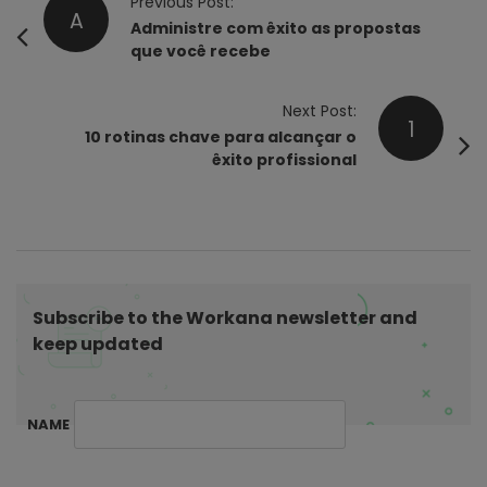
P
Previous Post:
A
o
Administre com êxito as propostas
que você recebe
s
t
Next Post:
N
1
10 rotinas chave para alcançar o
a
êxito profissional
v
i
g
a
t
Subscribe to the Workana newsletter and
i
keep updated
o
n
NAME