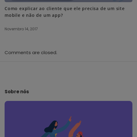
Como explicar ao cliente que ele precisa de um site
mobile e não de um app?
Novembro 14, 2017
Comments are closed.
S
i
t
e
Sobre nós
F
o
o
t
e