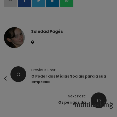
Soledad Pagés
P
Previous Post:
O
o
O Poder das Mídias Sociais para a sua
empresa
s
t
Next Post:
N
O
Os perigos do
multitasking
a
v