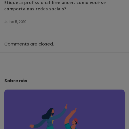
Etiqueta profissional freelancer: como você se
comporta nas redes sociais?
Julho 5, 2019
Comments are closed.
S
i
t
e
Sobre nós
F
o
o
t
e
r