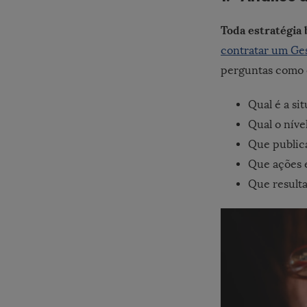
Toda estratégia 
contratar um Ges
perguntas como 
Qual é a si
Qual o níve
Que publica
Que ações e
Que result