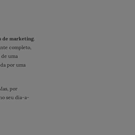
es de marketing
.
ante completo,
g de uma
ida por uma
Mas, por
no seu dia-a-