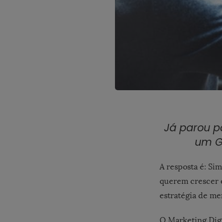
Já parou p
um G
A resposta é: Si
querem crescer e
estratégia de me
O Marketing Digi