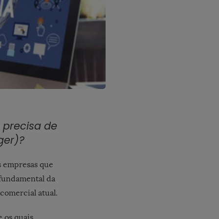
 precisa de
ger)?
as empresas que
 fundamental da
comercial atual.
e os quais