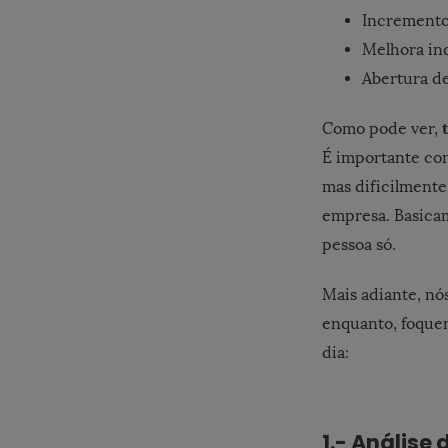
Incremento
Melhora in
Abertura de
Como pode ver,
É importante co
mas dificilmente
empresa. Basicam
pessoa só.
Mais adiante, nó
enquanto, foquem
dia:
1.- Análise