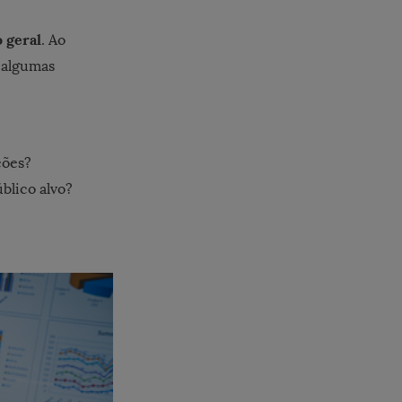
 geral
. Ao
r algumas
ções?
blico alvo?