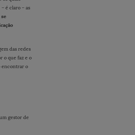
 – é claro – as
 se
icação
agem das redes
 o que faz e o
o encontrar o
 um gestor de