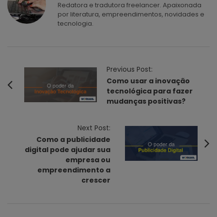
Redatora e tradutora freelancer. Apaixonada
por literatura, empreendimentos, novidades e
tecnologia.
P
Previous Post:
o
Como usar a inovação
tecnológica para fazer
s
mudanças positivas?
t
N
Next Post:
a
Como a publicidade
v
digital pode ajudar sua
i
empresa ou
empreendimento a
g
crescer
a
t
i