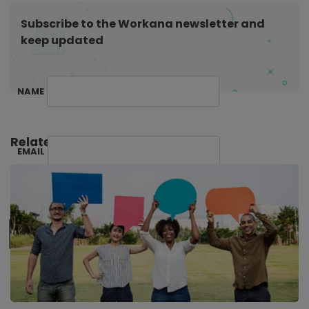
o
Subscribe to the Workana newsletter and
n
keep updated
NAME
Related Posts:
EMAIL
SUBSCRIBE ME