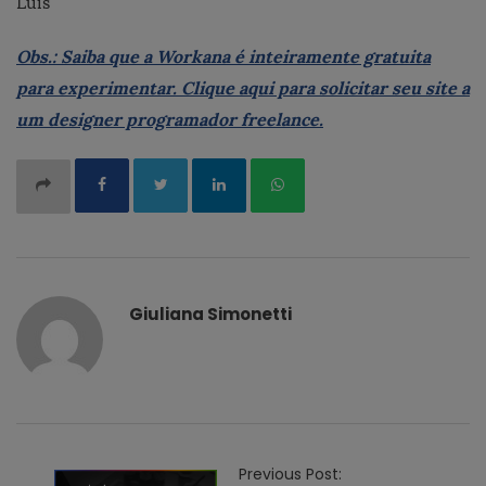
Luis
Obs.: Saiba que a Workana é inteiramente gratuita
para experimentar.
Clique aqui
para solicitar
seu site a
um designer programador freelance.
Giuliana Simonetti
P
Previous Post: