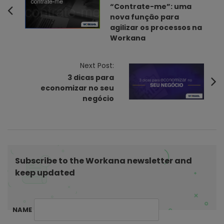
o
“Contrate-me”: uma
nova função para
s
agilizar os processos na
t
Workana
N
a
Next Post:
v
3 dicas para
i
economizar no seu
negócio
g
a
t
i
o
Subscribe to the Workana newsletter and
n
keep updated
NAME