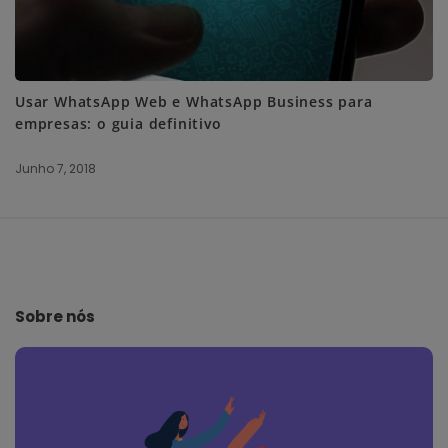
Usar WhatsApp Web e WhatsApp Business para
empresas: o guia definitivo
Junho 7, 2018
S
i
t
e
Sobre nós
F
o
o
t
e