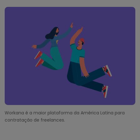
F
o
o
t
e
r
Workana é a maior plataforma da América Latina para
contratação de freelances.