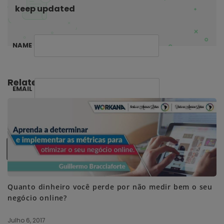
keep updated
n
NAME
Related Posts:
EMAIL
SUBSCRIBE ME
Quanto dinheiro você perde por não medir bem o seu
negócio online?
Julho 6, 2017