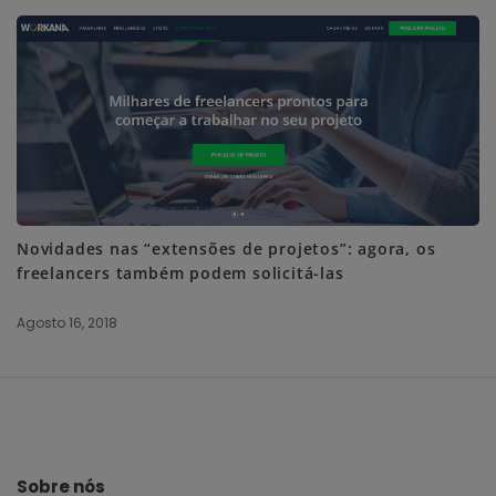
Novidades nas “extensões de projetos”: agora, os
freelancers também podem solicitá-las
Agosto 16, 2018
S
i
t
e
Sobre nós