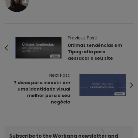
P
Previous Post:
o
Últimas tendências em
Tipografia para
s
destacar o seu site
t
N
Next Post:
a
7 dicas para investir em
v
uma identidade visual
i
melhor para o seu
negócio
g
a
t
i
Subscribe to the Workana newsletter and
o